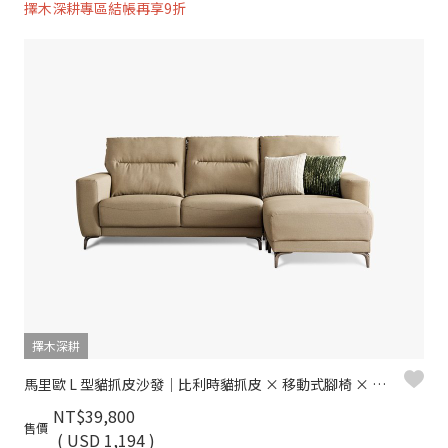
擇木深耕專區結帳再享9折
擇木深耕
馬里歐 L 型貓抓皮沙發｜比利時貓抓皮 × 移動式腳椅 × 防潑水耐刮 – 擇木深耕
NT$39,800
售價
( USD 1,194 )