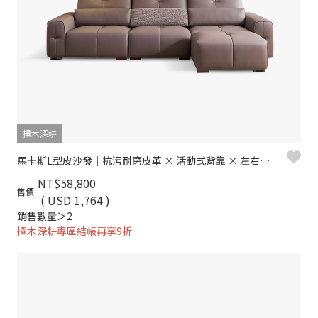
擇木深耕
馬卡斯L型皮沙發｜抗污耐磨皮革 × 活動式背靠 × 左右移動腳椅 – 擇木深耕
NT$58,800
售價
( USD 1,764 )
銷售數量＞2
擇木深耕專區結帳再享9折