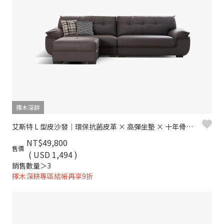
擇木深耕
艾斯特 L 型皮沙發｜環保抗菌皮革 × 高彈坐墊 × 十年骨架保固 – 擇木深耕系列
NT$49,800
售價
( USD 1,494 )
銷售數量＞3
擇木深耕專區結帳再享9折