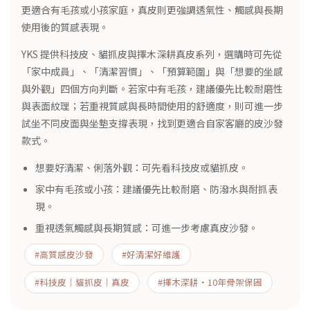
更適合有毛孩或小孩家庭，真皮則更強調透氣性、觸感與長期
使用後的質感表現。
YKS 提供科技皮、貓抓皮與擇木深耕真皮系列，選購時可先從
「家中成員」、「清潔習慣」、「預算範圍」與「想要的坐感
與外觀」四個方向判斷。若家中有毛孩，建議優先比較耐磨性
與表面紋理；若重視質感與長時間使用的舒適度，則可進一步
試坐不同皮面與坐墊支撐表現，找到更適合自家客廳的皮沙發
款式。
想要好清潔、俐落外觀：可先看科技皮或貓抓皮。
家中有毛孩或小孩：建議優先比較耐磨、防潑水與耐抓表
現。
重視透氣觸感與長期質感：可進一步考慮真皮沙發。
#高質感皮沙發
#好清潔好維護
#科技皮｜貓抓皮｜真皮
#擇木深耕・10年骨架保固