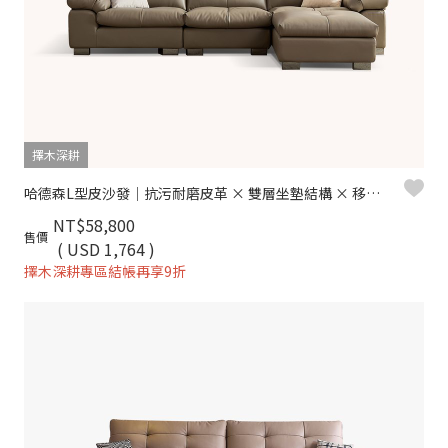
擇木深耕
哈德森L型皮沙發｜抗污耐磨皮革 × 雙層坐墊結構 × 移動腳椅 – 擇木深耕
NT$58,800
售價
( USD 1,764 )
擇木深耕專區結帳再享9折