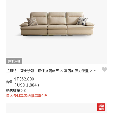
擇木深耕
拉菲特 L 型皮沙發｜環保抗菌皮革 × 高密度彈力坐墊 × 十年骨架保固 – 擇木深耕系列
NT$62,800
售價
( USD 1,884 )
銷售數量＞3
擇木深耕專區結帳再享9折