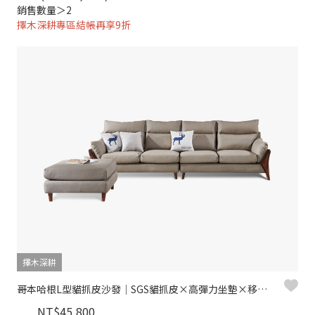
銷售數量＞2
擇木深耕專區結帳再享9折
擇木深耕
哥本哈根L型貓抓皮沙發｜SGS貓抓皮×高彈力坐墊×移動式腳椅 – 擇木深耕
NT$45,800