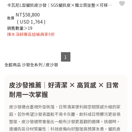
卡瓦尼L型貓抓皮沙發｜SGS貓抓皮×獨立筒坐墊×可移動背靠 – 擇木深耕
NT$58,800
售價
( USD 1,764 )
銷售數量＞19
擇木深耕專區結帳再享9折
1
全館商品
沙發全系列
/
皮沙發
皮沙發推薦｜好清潔 × 高質感 × 日常
耐用一次掌握
皮沙發適合重視外型俐落、日常清潔便利與空間質感升級的家
庭。若你希望沙發表面較不易卡灰塵、飲料或日常髒污更容易
整理，皮沙發通常會是比一般布沙發更直觀的選擇。挑選時，
建議先區分材質屬性：科技皮偏向好整理與預算友善，貓抓皮