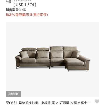
售價
( USD 1,374 )
銷售數量＞46
指定沙發限量85折(售完即停)
擇木深耕
亞伯特 L 型貓抓皮沙發｜防刮耐磨 × 好清潔 × 穩定高支撐 – 擇木深耕