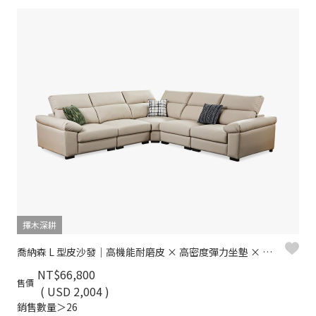
擇木深耕
喬納森 L 型皮沙發｜高機能耐磨皮 × 高密度彈力坐墊 × 十年骨架保固 – 擇木深耕系列
NT$66,800
售價
( USD 2,004 )
銷售數量＞26