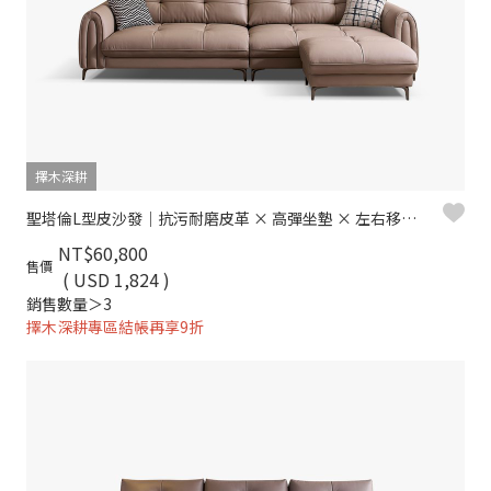
擇木深耕
聖塔倫L型皮沙發｜抗污耐磨皮革 × 高彈坐墊 × 左右移動腳椅 – 擇木深耕
NT$60,800
售價
( USD 1,824 )
銷售數量＞3
擇木深耕專區結帳再享9折