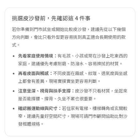
挑選皮沙發前，先確認這 4 件事
若你準備到門市試坐或開始比較皮沙發，建議先從以下幾個
方向判斷，會比只看外型更容易挑到真正適合長期使用的款
式。
先看家庭使用情境：
有毛孩、小孩或常在沙發上吃東西的
家庭，建議優先考慮耐磨、防潑水、容易擦拭的材質。
再看皮面與觸感：
不同皮面在霧感、紋理、透氣度與坐感
上都會有差異，現場實摸實坐更容易判斷。
注意坐深、椅背與扶手支撐：
皮沙發不只看材質，坐起來
是否能撐腰、撐背、久坐不累也很重要。
確認搬運動線與尺寸：
若住家有電梯、樓梯轉角或玄關較
窄，建議先量好空間尺寸，現場可請門市顧問協助比對沙
發框體規格。