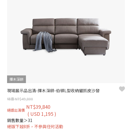
擇木深耕
現場展示品出清-擇木深耕-伯頓L型收納貓抓皮沙發
特惠 NT$49,800
NT$39,840
絕版出清價
( USD 1,195 )
銷售數量＞31
絕版下殺8折，不參與任何活動