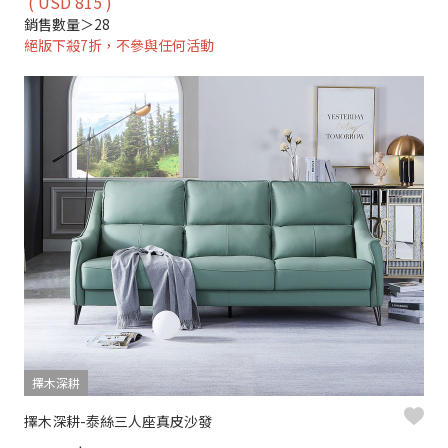
( USD 815 )
銷售數量＞28
絕版下殺7折，不參與任何活動
擇木深耕
擇木深耕-泰絲三人座真皮沙發