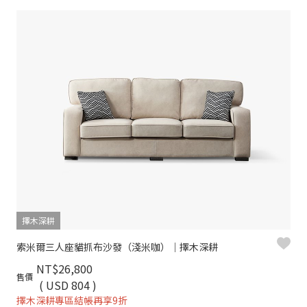
擇木深耕
索米爾三人座貓抓布沙發（淺米咖）｜擇木深耕
NT$26,800
售價
( USD 804 )
擇木深耕專區結帳再享9折