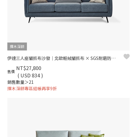
擇木深耕
伊達三人座貓抓布沙發｜北歐輕絨貓抓布 × SGS耐磨防潑水 × 高回彈坐墊 – 擇木深耕
NT$27,800
售價
( USD 834 )
銷售數量＞21
擇木深耕專區結帳再享9折