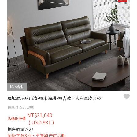
擇木深耕
現場展示品出清-擇木深耕-拉吉歐三人座真皮沙發
特惠 NT$38,800
NT$31,040
活動折後價
( USD 931 )
銷售數量＞27
絕版下殺8折，不參與任何活動