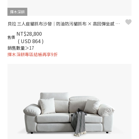
擇木深耕
貝拉 三人座貓抓布沙發｜防油防污貓抓布 × 高回彈坐感 × 優雅弧形設計 – 擇木深耕
NT$28,800
售價
( USD 864 )
銷售數量＞17
擇木深耕專區結帳再享9折