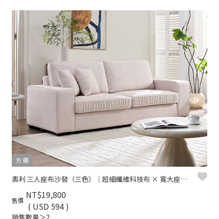
方 願
奧利 三人座布沙發（三色）｜超細纖維科技布 × 寬大座椅 × 現代簡約風 – 方願系列
NT$19,800
售價
( USD 594 )
銷售數量＞2