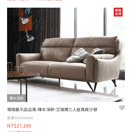
擇木深耕
現場展示品出清-擇木深耕-艾瑞爾三人座真皮沙發
售價 NT$38,800
NT$27,160