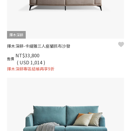
擇木深耕
擇木深耕-卡緹雅三人座貓抓布沙發
NT$33,800
售價
( USD 1,014 )
擇木深耕專區結帳再享9折