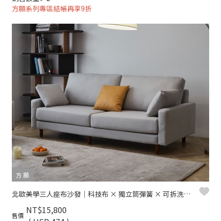
方願系列專區結帳再享9折
方 願
北歐美學三人座布沙發｜科技布 × 獨立筒彈簧 × 可拆洗布套 – 方願系列
NT$15,800
售價