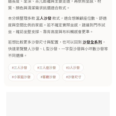
牆長度、坐深、茶几距離與主要走道，再依照坐感、材
質、顏色與清潔需求挑選適合款式。
本分類整理多款
三人沙發
款式，適合想兼顧座位數、舒適
度與空間比例的家庭。若不確定實際坐感，建議到門市試
坐，確認坐墊支撐、靠背高度與布料觸感會更準。
若想比較更多沙發尺寸與配置，也可以回到
沙發全系列
，
快速瀏覽雙人沙發、L 型沙發、一字型沙發與小坪數沙發等
不同選擇。
#三人沙發
#三人座沙發
#3人沙發
#小家庭沙發
#客廳沙發
#沙發尺寸