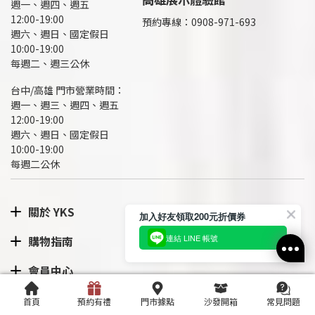
週一、週四、週五
12:00-19:00
預約專線：
0908-971-693
週六、週日、國定假日
10:00-19:00
每週二、週三公休
台中/高雄 門市營業時間：
週一、週三、週四、週五
12:00-19:00
週六、週日、國定假日
10:00-19:00
每週二公休
關於 YKS
加入好友領取200元折價券
連結 LINE 帳號
購物指南
會員中心
隱私政策
首頁
預約有禮
門市據點
沙發開箱
常見問題