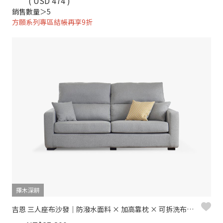
( USD 474 )
銷售數量＞5
方願系列專區結帳再享9折
擇木深耕
吉恩 三人座布沙發｜防潑水面料 × 加高靠枕 × 可拆洗布套 – 擇木深耕