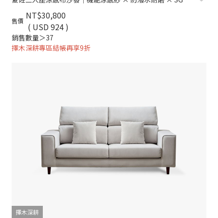
NT$30,800
售價
( USD 924 )
銷售數量＞37
擇木深耕專區結帳再享9折
擇木深耕