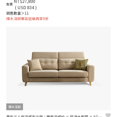
NT$27,800
售價
( USD 834 )
銷售數量＞11
擇木深耕專區結帳再享9折
擇木深耕
夏佐三人座涼感布沙發｜機能涼感紗 × 防潑水耐磨 × SGS 認證品質 – 擇木深耕