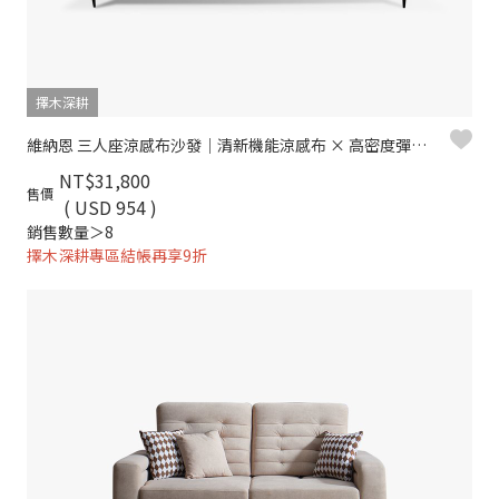
擇木深耕
維納恩 三人座涼感布沙發｜清新機能涼感布 × 高密度彈力坐墊 × 金屬高腳設計 – 擇木深耕系列
NT$31,800
售價
( USD 954 )
銷售數量＞8
擇木深耕專區結帳再享9折