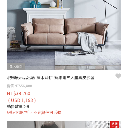
擇木深耕
現場展示品出清-擇木深耕-賽維爾三人座真皮沙發
售價 NT$56,800
NT$39,760
( USD 1,193 )
銷售數量＞9
絕版下殺7折，不參與任何活動