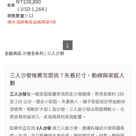
NT$38,800
售價
( USD 1,164 )
銷售數量＞12
擇木深耕專區結帳再享9折
1
全館商品
沙發全系列
/
三人沙發
三人沙發推薦怎麼挑？先看尺寸、動線與家庭人
數
三人沙發
是一般家庭客廳常見的主沙發選擇，常見長度約 180
至 220 公分，適合小家庭、夫妻兩人、親子家庭或日常追劇休
息使用。相較於大型 L 型沙發，三人座沙發占用面積較小，也
更容易保留茶几、走道與其他家具配置。
如果你正在找
3人沙發
或三人座沙發，建議先確認沙發背牆長
度、坐深、茶几距離與主要走道，再依照坐感、材質、顏色與