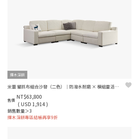
擇木深耕
米蕾 貓抓布組合沙發（二色）｜防潑水耐磨 × 模組靈活拼接– 擇木深耕
NT$63,800
售價
( USD 1,914 )
銷售數量＞3
擇木深耕專區結帳再享9折