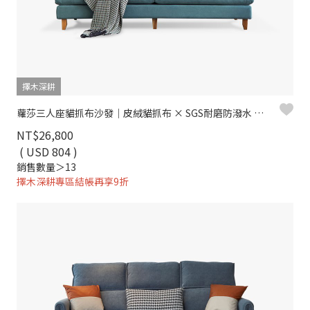
擇木深耕
蘿莎三人座貓抓布沙發｜皮絨貓抓布 × SGS耐磨防潑水 × 可拆洗布套 × 高回彈坐墊 – 擇木深耕
NT$26,800
( USD 804 )
銷售數量＞13
擇木深耕專區結帳再享9折