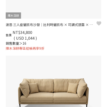
擇木深耕
波恩 三人座貓抓布沙發｜比利時貓抓布 × 可調式頭靠 × 寬扶手設計 – 擇木深耕
NT$34,800
售價
( USD 1,044 )
銷售數量＞16
擇木深耕專區結帳再享9折