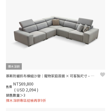
擇木深耕
慕斯防貓抓布模組沙發｜寵物家庭首選 × 可客製尺寸 – 擇木深耕
NT$69,800
售價
( USD 2,094 )
銷售數量＞3
擇木深耕專區結帳再享9折