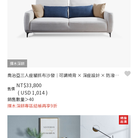
擇木深耕
喬治亞三人座貓抓布沙發｜可調椅背 × 深座設計 × 防潑水耐磨 × SGS貓抓布–擇木深耕
NT$33,800
售價
( USD 1,014 )
銷售數量＞40
擇木深耕專區結帳再享9折