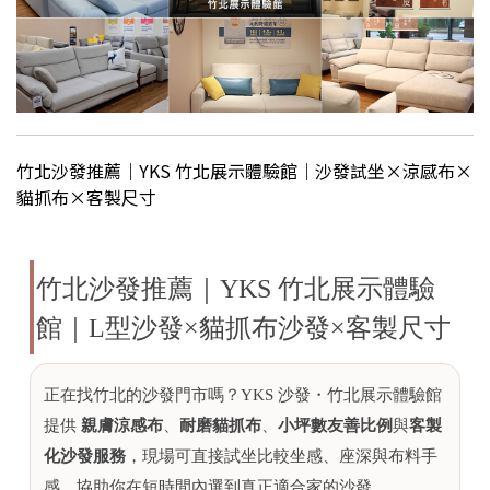
竹北沙發推薦｜YKS 竹北展示體驗館｜沙發試坐×涼感布×
貓抓布×客製尺寸
竹北沙發推薦｜YKS 竹北展示體驗
館｜L型沙發×貓抓布沙發×客製尺寸
正在找竹北的沙發門市嗎？YKS 沙發・竹北展示體驗館
提供
親膚涼感布
、
耐磨貓抓布
、
小坪數友善比例
與
客製
化沙發服務
，現場可直接試坐比較坐感、座深與布料手
感，協助你在短時間內選到真正適合家的沙發。