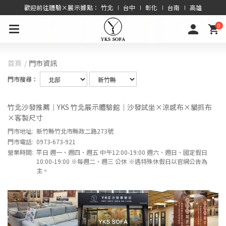
歡迎前往體驗×展示據點： 竹北 ∣ 台中 ∣ 彰化 ∣ 台南 ∣ 高雄
0
首頁
門市資訊
門市搜尋：
竹北沙發推薦｜YKS 竹北展示體驗館｜沙發試坐×涼感布×貓抓布
×客製尺寸
門市地址:
新竹縣竹北市縣政二路273號
門市電話:
0973-673-921
營業時間:
平日 週一、週四、週五 中午12:00-19:00 週六、週日、國定假日
10:00-19:00 ※每週二、週三 公休 ※遇特殊休假日以官網公告為
主。