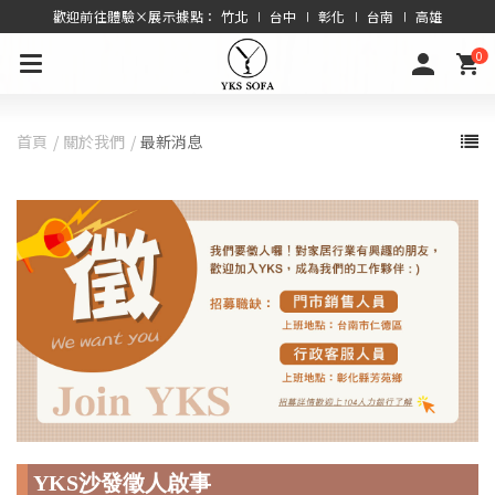
歡迎前往體驗×展示據點： 竹北 ∣ 台中 ∣ 彰化 ∣ 台南 ∣ 高雄
0
首頁
關於我們
最新消息
YKS沙發徵人啟事