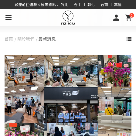
歡迎前往體驗×展示據點： 竹北 ∣ 台中 ∣ 彰化 ∣ 台南 ∣ 高雄
0
首頁
關於我們
最新消息