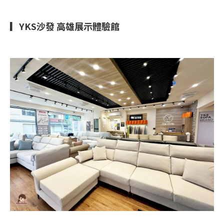
▎YKS沙發 高雄展示體驗館