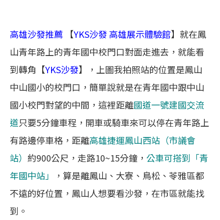
高雄沙發推薦
【
YKS沙發 高雄展示體驗館
】就在鳳
山青年路上的青年國中校門口對面走進去，就能看
到轉角【
YKS沙發
】，上圖我拍照站的位置是鳳山
中山國小的校門口，簡單說就是在青年國中跟中山
國小校門對望的中間，這裡距離
國道一號建國交流
道
只要5分鐘車程，開車或騎車來可以停在青年路上
有路邊停車格，距離
高雄捷運鳳山西站（市議會
站）
約900公尺，走路10~15分鐘，
公車可搭到「青
年國中站」
，算是離鳳山、大寮、鳥松、苓雅區都
不遠的好位置，鳳山人想要看沙發，在市區就能找
到。