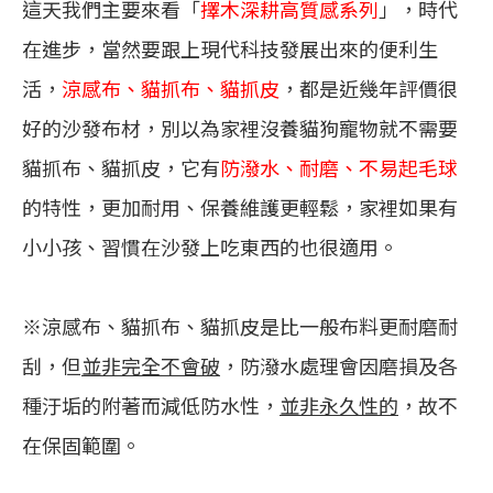
這天我們主要來看「
擇木深耕高質感系列
」，時代
在進步，當然要跟上現代科技發展出來的便利生
活，
涼感布、貓抓布、貓抓皮
，都是近幾年評價很
好的沙發布材，別以為家裡沒養貓狗寵物就不需要
貓抓布、貓抓皮，它有
防潑水、耐磨、不易起毛球
的特性，更加耐用、保養維護更輕鬆，家裡如果有
小小孩、習慣在沙發上吃東西的也很適用。
※涼感布、貓抓布、貓抓皮是比一般布料更耐磨耐
刮，但
並非完全不會破
，防潑水處理會因磨損及各
種汙垢的附著而減低防水性，
並非永久性的
，故不
在保固範圍。