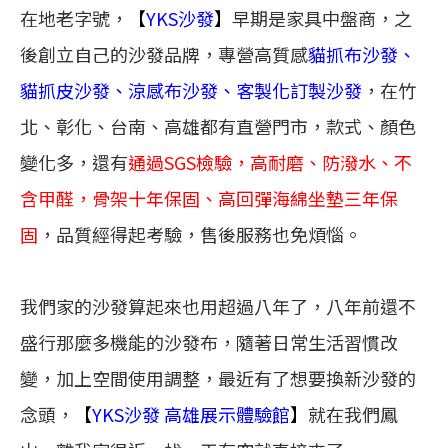
在地老字號，
【
YKS沙發
】
早期是家具中盤商，之
後創立自己的沙發品牌，專營高質感
貓抓布沙發、
貓抓皮沙發、涼感布沙發、客製化訂製沙發
，在竹
北、彰化、台南、高雄都有直營門市，款式、顏色
變化多，還有
通過SGS檢驗，高耐磨、防潑水、不
含甲醛，骨架十年保固、高回彈海綿坐墊三年保
固
，品質經得起考驗，售後服務也免煩惱。
我們家的沙發算起來也用超過八年了，八年前還不
盛行那麼多機能的沙發布，隨著日常生活習慣改
變，加上空間使用調整，最近有了想要換新沙發的
念頭，
【
YKS沙發 高雄展示體驗館
】
就在我們鳳