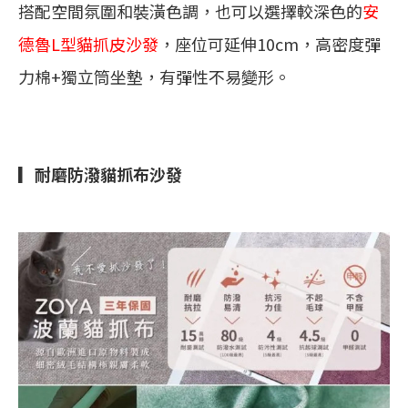
搭配空間氛圍和裝潢色調，也可以選擇較深色的
安
德魯L型貓抓皮沙發
，座位可延伸10cm，高密度彈
力棉+獨立筒坐墊，有彈性不易變形。
▎耐磨防潑貓抓布沙發