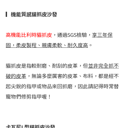
▎機能質感貓抓皮沙發
高機能比利時貓抓皮
，通過SGS檢驗，
享三年保
固，柔皮製程、親膚柔軟、耐久度高
。
貓抓皮是指較耐磨、耐刮的皮革，但
並非完全抓不
破的皮革
，無論多麼厲害的皮革、布料，都是經不
起尖銳的指甲或物品來回抓磨，因此請記得時常替
寵物們修剪指甲喔！
卡瓦尼L型貓抓皮沙發