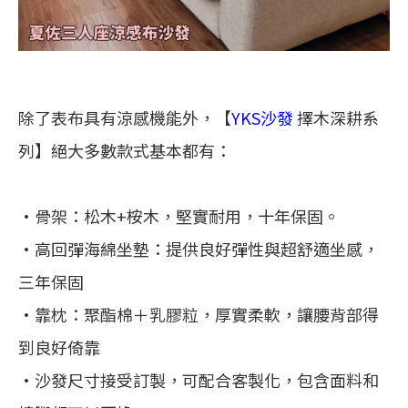
除了表布具有涼感機能外，【
YKS沙發
擇木深耕系
列】絕大多數款式基本都有：
•骨架：松木+桉木，堅實耐用，十年保固。
•高回彈海綿坐墊：提供良好彈性與超舒適坐感，
三年保固
•靠枕：聚酯棉＋乳膠粒，厚實柔軟，讓腰背部得
到良好倚靠
•沙發尺寸接受訂製，可配合客製化，包含面料和