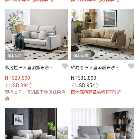
擇木深耕
擇木深耕
弗洛拉 三人座貓抓布沙發｜皮絨貓抓布 × 防潑水耐磨 × 獨立筒坐墊 – 擇木深耕
維納恩 三人座涼感布沙發｜清新機能涼感布 × 高密度彈力坐墊 × 金屬高腳設計 – 擇木深耕系列
NT$29,800
NT$31,800
( USD 894 )
( USD 954 )
現折七千，促銷品不參與任何活
擇木深耕專區結帳再享9折
動