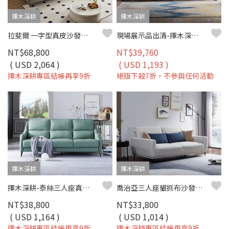
擇木深耕
擇木深耕
拉斐爾 一字型真皮沙發｜歐洲頭層牛皮 × 羽絨＋高密度彈力坐墊 × 十年骨架保固 – 擇木深耕系列
現場展示品出清-擇木深耕-諾斯四人座真皮沙發
NT$68,800
NT$39,760
( USD 2,064 )
( USD 1,193 )
擇木深耕專區結帳再享9折
絕版下殺7折，不參與任何活動
擇木深耕
擇木深耕
擇木深耕-泰絲三人座真皮沙發
喬治亞三人座貓抓布沙發｜可調椅背 × 深座設計 × 防潑水耐磨 × SGS貓抓布–擇木深耕
NT$38,800
NT$33,800
( USD 1,164 )
( USD 1,014 )
擇木深耕專區結帳再享9折
擇木深耕專區結帳再享9折