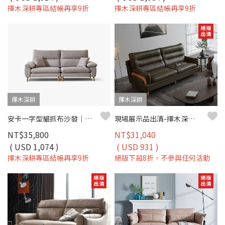
擇木深耕專區結帳再享9折
擇木深耕專區結帳再享9折
擇木深耕
擇木深耕
安卡一字型貓抓布沙發｜耐磨防潑水 × 可拆洗布套 × 木質高腳設計 – 擇木深耕
現場展示品出清-擇木深耕-拉吉歐三人座真皮沙發
NT$35,800
NT$31,040
( USD 1,074 )
( USD 931 )
擇木深耕專區結帳再享9折
絕版下殺8折，不參與任何活動