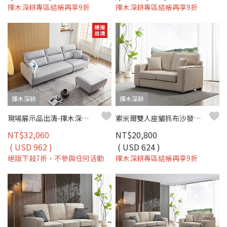
擇木深耕專區結帳再享9折
擇木深耕專區結帳再享9折
擇木深耕
擇木深耕
現場展示品出清-擇木深耕-尼森L型涼感布沙發
索米爾雙人座貓抓布沙發（淺米咖）｜擇木深耕
NT$32,060
NT$20,800
( USD 962 )
( USD 624 )
絕版下殺7折，不參與任何活動
擇木深耕專區結帳再享9折