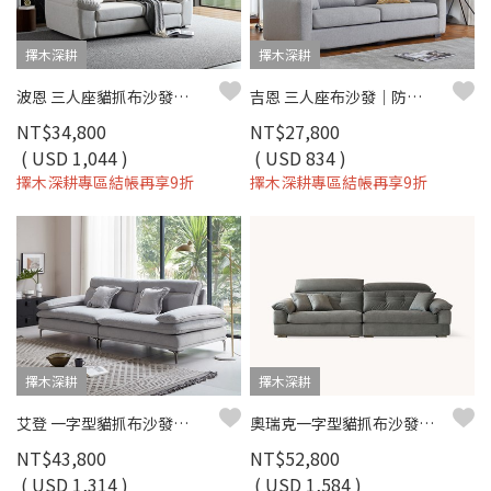
擇木深耕
擇木深耕
波恩 三人座貓抓布沙發｜比利時貓抓布 × 可調式頭靠 × 寬扶手設計 – 擇木深耕
吉恩 三人座布沙發｜防潑水面料 × 加高靠枕 × 可拆洗布套 – 擇木深耕
NT$34,800
NT$27,800
( USD 1,044 )
( USD 834 )
擇木深耕專區結帳再享9折
擇木深耕專區結帳再享9折
擇木深耕
擇木深耕
艾登 一字型貓抓布沙發｜舒柔貓抓布 × 羽絨＋高密度彈力坐墊 × 十年骨架保固 – 擇木深耕系列
奧瑞克一字型貓抓布沙發｜防潑水易去汙 × 多段式頭枕 × 可拆洗布套 – 擇木深耕
NT$43,800
NT$52,800
( USD 1,314 )
( USD 1,584 )