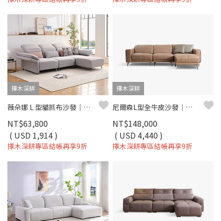
擇木深耕
擇木深耕
薇朵娜 L 型貓抓布沙發｜耐磨防潑水 × 高密度彈力坐墊 × 十年骨架保固 – 擇木深耕系列
尼爾森L型全牛皮沙發｜進口頭層牛皮 × 可調式背靠 × 十年骨架保固 – 擇木深耕系列
NT$63,800
NT$148,000
( USD 1,914 )
( USD 4,440 )
擇木深耕專區結帳再享9折
擇木深耕專區結帳再享9折