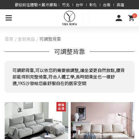
歡迎前往體驗×展示據點： 竹北 ∣ 台中 ∣ 彰化 ∣ 台南 ∣ 高雄
0
首頁
全部商品
可調整背靠
可調整背靠
可調節背靠,可以依您的需要做調整,讓坐姿更自然放鬆,腰背
部能得到完整倚靠,符合人體工學,長時間乘坐也一樣舒
適,YKS沙發給您最舒服自在的居家空間