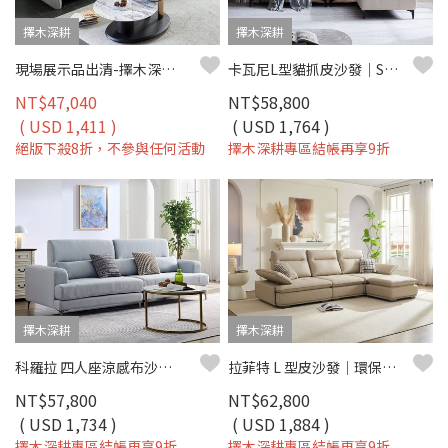
擇木深耕
擇木深耕
現場展示品出清-擇木深耕-米菲L型貓抓布沙發
卡瓦尼L型貓抓皮沙發｜SGS貓抓皮×獨立筒坐墊×可移動背靠 – 擇木深耕
NT$47,040
NT$58,800
( USD 1,411 )
( USD 1,764 )
絕版下殺8折，不參與任何活動
擇木深耕專區結帳再享9折
擇木深耕
擇木深耕
科羅拉 四人座涼感布沙發｜冰感涼感布 × 高密度彈力坐墊 × 十年骨架保固 – 擇木深耕系列
拉菲特 L 型皮沙發｜環保抗菌皮革 × 高密度彈力坐墊 × 十年骨架保固 – 擇木深耕系列
NT$57,800
NT$62,800
( USD 1,734 )
( USD 1,884 )
擇木深耕專區結帳再享9折
擇木深耕專區結帳再享9折