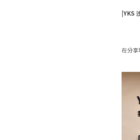
|YKS
在分享