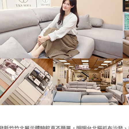
 沙發新竹竹北展示體驗館真不簡單，明明台北貓抓布沙發