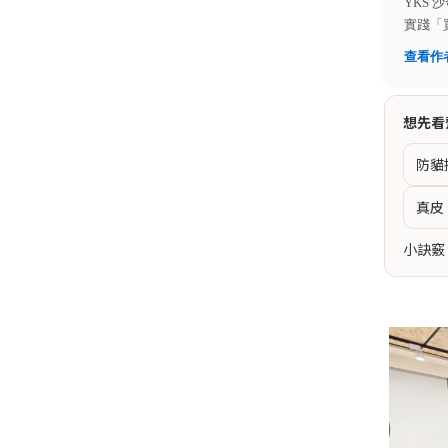
YKS
實踐「
查看作
想先看
防貓
真皮
小訣竅