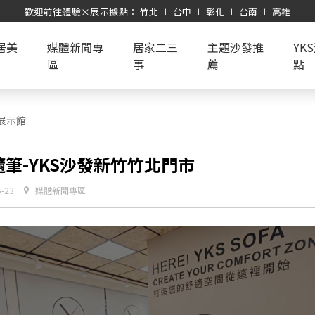
歡迎前往體驗×展示據點： 竹北 ∣ 台中 ∣ 彰化 ∣ 台南 ∣ 高雄
居美
媒體新聞專
居家二三
主題沙發推
YK
區
事
薦
點
展示館
筆-YKS沙發新竹竹北門市
5-23
媒體新聞專區