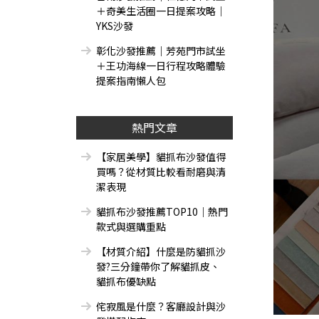
＋奇美生活圈一日提案攻略｜
YKS沙發
彰化沙發推薦｜芳苑門市試坐
＋王功海線一日行程攻略體驗
提案指南懶人包
熱門文章
【家居美學】貓抓布沙發值得
買嗎？從材質比較看耐磨與清
潔表現
貓抓布沙發推薦TOP10｜熱門
款式與選購重點
【材質介紹】什麼是防貓抓沙
發?三分鐘帶你了解貓抓皮、
貓抓布優缺點
侘寂風是什麼？客廳設計與沙