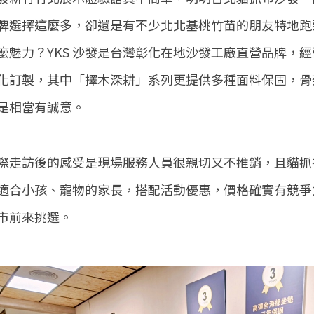
牌選擇這麼多，卻還是有不少北北基桃竹苗的朋友特地跑到新
麼魅力？YKS 沙發是台灣彰化在地沙發工廠直營品牌，經
化訂製，其中「擇木深耕」系列更提供多種面料保固，骨
是相當有誠意。
際走訪後的感受是現場服務人員很親切又不推銷，且貓抓
適合小孩、寵物的家長，搭配活動優惠，價格確實有競爭
市前來挑選。