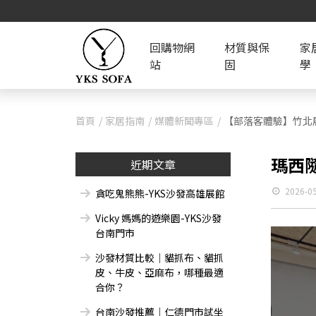
回購物網
材質與保
家
站
固
學
首頁
家居指南
媒體新聞專區
【部落客體驗】竹北
瑪西隨
近期文章
2026-0
貪吃鬼熊熊-YKS沙發高雄展館
Vicky 媽媽的遊樂園-YKS沙發
台南門市
沙發材質比較｜貓抓布、貓抓
皮、牛皮、亞麻布，哪種最適
合你？
台南沙發推薦｜仁德門市試坐