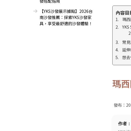
發搭配指南
【YKS沙發展示據點】2026台
內容目
南沙發推薦：探索YKS沙發家
瑪西
具，享受最舒適的沙發體驗！
YK
常見
延伸
想去
瑪西
發布：
20
作者