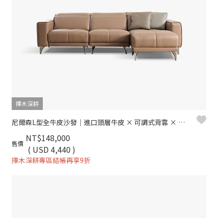
擇木深耕
尼爾森L型全牛皮沙發｜進口頭層牛皮 × 可調式背靠 × 十年骨架保固 – 擇木深耕系列
NT$148,000
售價
( USD 4,440 )
擇木深耕專區結帳再享9折