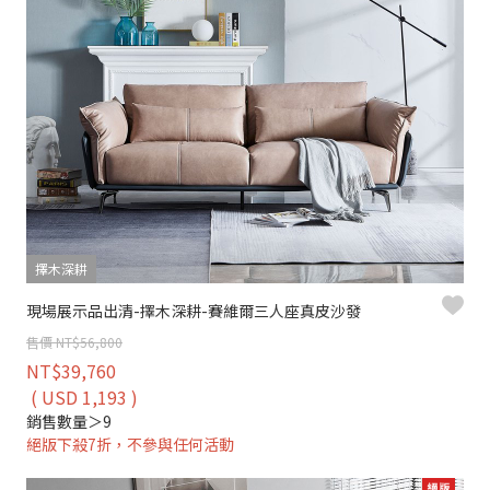
擇木深耕
現場展示品出清-擇木深耕-賽維爾三人座真皮沙發
售價 NT$56,800
NT$39,760
( USD 1,193 )
銷售數量＞9
絕版下殺7折，不參與任何活動