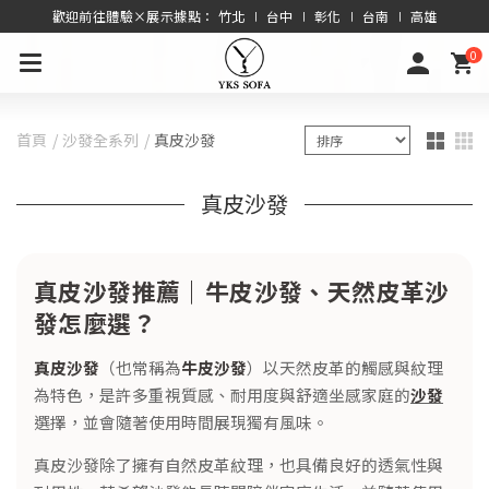
歡迎前往體驗×展示據點： 竹北 ∣ 台中 ∣ 彰化 ∣ 台南 ∣ 高雄
0
首頁
沙發全系列
真皮沙發
真皮沙發
真皮沙發推薦｜牛皮沙發、天然皮革沙
發怎麼選？
真皮沙發
（也常稱為
牛皮沙發
）以天然皮革的觸感與紋理
為特色，是許多重視質感、耐用度與舒適坐感家庭的
沙發
選擇，並會隨著使用時間展現獨有風味。
真皮沙發除了擁有自然皮革紋理，也具備良好的透氣性與