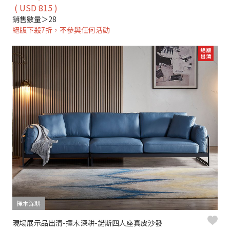
( USD 815 )
銷售數量＞28
絕版下殺7折，不參與任何活動
擇木深耕
現場展示品出清-擇木深耕-諾斯四人座真皮沙發