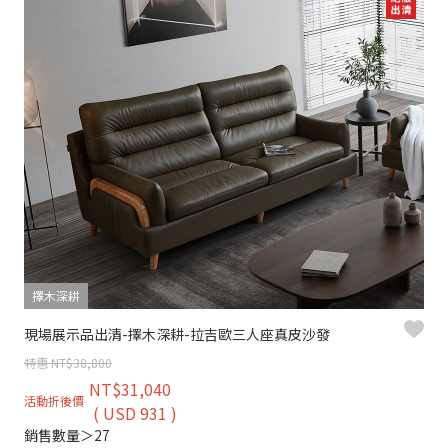
擇木深耕
現場展示品出清-擇木深耕-拉吉歐三人座真皮沙發
特惠 NT$38,800
NT$31,040
活動折後價
( USD 931 )
銷售數量＞27