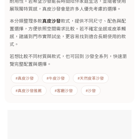
耐用性。若希望沙發能長時間陪伴家庭生活，並隨著使用
展現獨特質感，真皮沙發會是許多人優先考慮的選擇。
本分類整理多款
真皮沙發
款式，提供不同尺寸、配色與配
置選擇，方便依照空間需求比較。若不確定坐感或皮革觸
感，建議到門市實際試坐，更容易找到適合長期使用的款
式。
若想比較不同材質與款式，也可回到
沙發全系列
，快速瀏
覽完整配置與選擇。
#真皮沙發
#牛皮沙發
#天然皮革沙發
#真皮沙發推薦
#客廳沙發
#
沙發