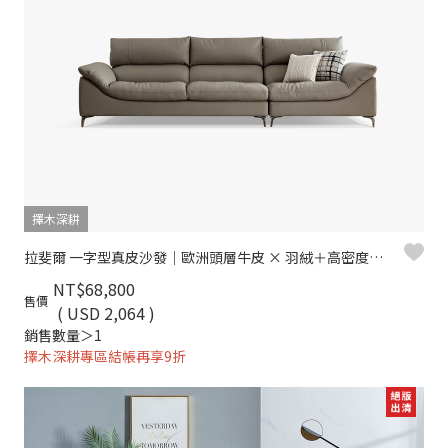
擇木深耕
拉斐爾 一字型真皮沙發｜歐洲頭層牛皮 × 羽絨＋高密度彈力坐墊 × 十年骨架保固 – 擇木深耕系列
NT$68,800
售價
( USD 2,064 )
銷售數量＞1
擇木深耕專區結帳再享9折