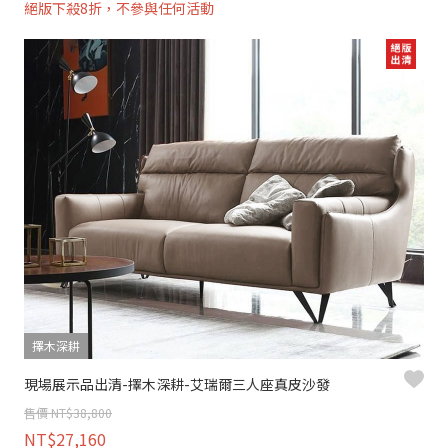
絕版下殺8折，不參與任何活動
擇木深耕
現場展示品出清-擇木深耕-艾瑞爾三人座真皮沙發
售價 NT$38,800
NT$27,160