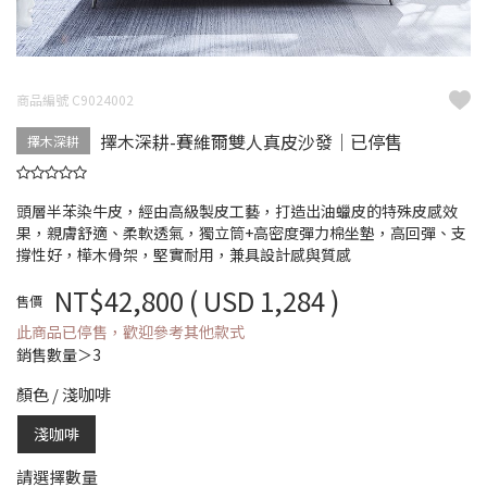
商品編號 C9024002
擇木深耕-賽維爾雙人真皮沙發｜已停售
擇木深耕
頭層半苯染牛皮，經由高級製皮工藝，打造出油蠟皮的特殊皮感效
果，親膚舒適、柔軟透氣，獨立筒+高密度彈力棉坐墊，高回彈、支
撐性好，樺木骨架，堅實耐用，兼具設計感與質感
NT$42,800
( USD 1,284 )
售價
此商品已停售，歡迎參考其他款式
銷售數量＞3
顏色
/
淺咖啡
淺咖啡
請選擇數量