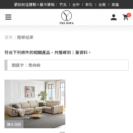
歡迎前往體驗×展示據點： 竹北 ∣ 台中 ∣ 彰化 ∣ 台南 ∣ 高雄
0
首頁
搜尋結果
符合下列條件的相關產品，共搜尋到
1
筆資料。
關鍵字：
喬納森
擇木深耕