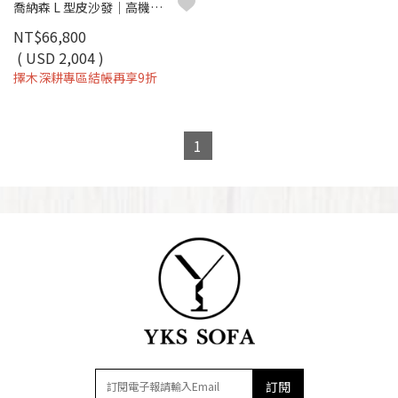
喬納森 L 型皮沙發｜高機能耐磨皮 × 高密度彈力坐墊 × 十年骨架保固 – 擇木深耕系列
NT$66,800
( USD 2,004 )
擇木深耕專區結帳再享9折
1
訂閱