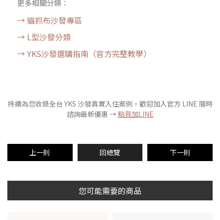
更多相關分類：
→ 貓抓布沙發專區
→ L型沙發分類
→ YKS沙發選購指南（官方完整教學）
持續為您收錄全台 YKS 沙發真實入住案例，歡迎加入官方 LINE 隨時
諮詢最新優惠 →
點我加LINE
上一則
回總覽
下一則
您可能需要的商品