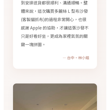
到安排送貨都很順利、溝通順暢。整
體來說，這次購買多麗絲 L 型布沙發
(客製貓抓布)的過程非常開心，也很
感謝 Apple 的協助，才讓這張沙發不
只是好看好坐，更成為家裡氣氛的關
鍵一塊拼圖。
— 台中・林小姐