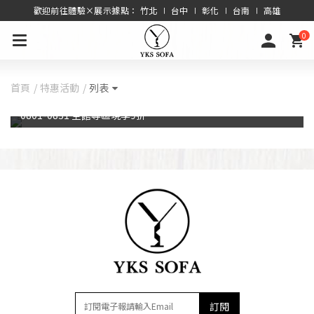
歡迎前往體驗×展示據點： 竹北 ∣ 台中 ∣ 彰化 ∣ 台南 ∣ 高雄
0
首頁
特惠活動
列表
0801-0831 全館專區現享9折
訂閱