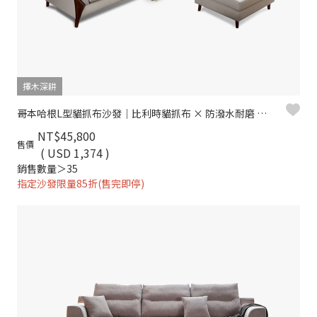
擇木深耕
哥本哈根L型貓抓布沙發｜比利時貓抓布 × 防潑水耐磨 × 白蠟木扶手 × 可拆洗布套 – 擇木深耕
NT$45,800
售價
( USD 1,374 )
銷售數量＞35
指定沙發限量85折(售完即停)