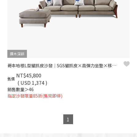
擇木深耕
哥本哈根L型貓抓皮沙發｜SGS貓抓皮×高彈力坐墊×移動式腳椅 – 擇木深耕
NT$45,800
售價
( USD 1,374 )
銷售數量＞46
指定沙發限量85折(售完即停)
1