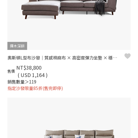
擇木深耕
奧斯頓L型布沙發｜質感棉麻布 × 高密度彈力坐墊 × 穩固木質骨架 × 左右型–擇木深耕
NT$38,800
售價
( USD 1,164 )
銷售數量＞119
指定沙發限量85折(售完即停)