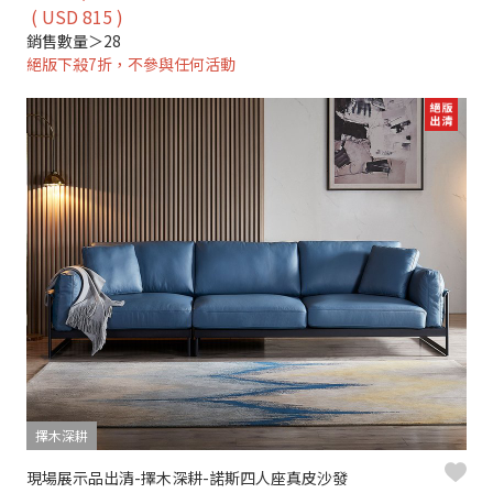
( USD 815 )
銷售數量＞28
絕版下殺7折，不參與任何活動
擇木深耕
現場展示品出清-擇木深耕-諾斯四人座真皮沙發