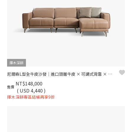
擇木深耕
尼爾森L型全牛皮沙發｜進口頭層牛皮 × 可調式背靠 × 十年骨架保固 – 擇木深耕系列
NT$148,000
售價
( USD 4,440 )
擇木深耕專區結帳再享9折