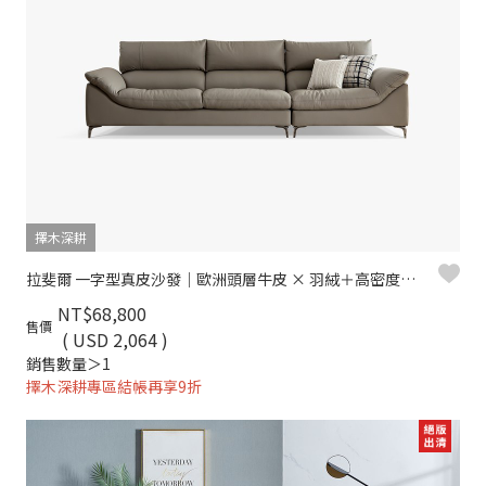
擇木深耕
拉斐爾 一字型真皮沙發｜歐洲頭層牛皮 × 羽絨＋高密度彈力坐墊 × 十年骨架保固 – 擇木深耕系列
NT$68,800
售價
( USD 2,064 )
銷售數量＞1
擇木深耕專區結帳再享9折