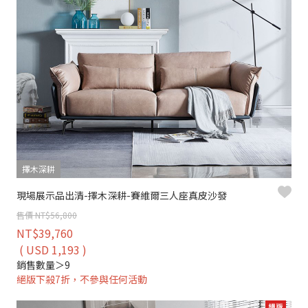
擇木深耕
現場展示品出清-擇木深耕-賽維爾三人座真皮沙發
售價 NT$56,800
NT$39,760
( USD 1,193 )
銷售數量＞9
絕版下殺7折，不參與任何活動