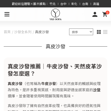
歡迎前往體驗×展示據點： 竹北 ∣ 台中 ∣ 彰化 ∣ 台南 ∣ 高雄
0
首頁
沙發全系列
真皮沙發
真皮沙發
真皮沙發推薦｜牛皮沙發、天然皮革沙
發怎麼選？
真皮沙發
（也常稱為
牛皮沙發
）以天然皮革的觸感與紋理
為特色，是許多重視質感、耐用度與舒適坐感家庭的
沙發
選擇，並會隨著使用時間展現獨有風味。
真皮沙發除了擁有自然皮革紋理，也具備良好的透氣性與