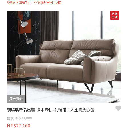
絕版下殺8折，不參與任何活動
擇木深耕
現場展示品出清-擇木深耕-艾瑞爾三人座真皮沙發
售價 NT$38,800
NT$27,160