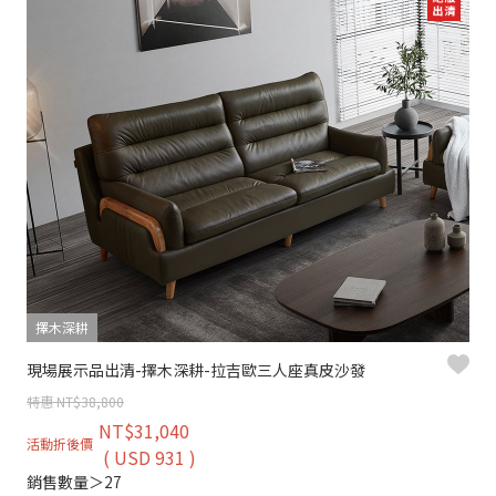
擇木深耕
現場展示品出清-擇木深耕-拉吉歐三人座真皮沙發
特惠 NT$38,800
NT$31,040
活動折後價
( USD 931 )
銷售數量＞27