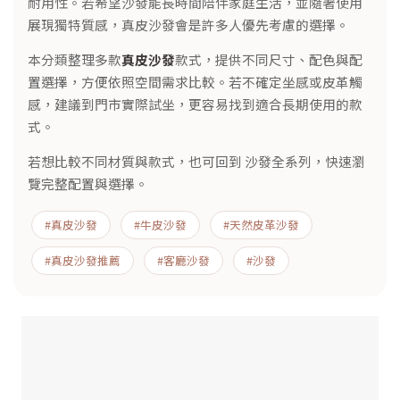
耐用性。若希望沙發能長時間陪伴家庭生活，並隨著使用
展現獨特質感，真皮沙發會是許多人優先考慮的選擇。
本分類整理多款
真皮沙發
款式，提供不同尺寸、配色與配
置選擇，方便依照空間需求比較。若不確定坐感或皮革觸
感，建議到門市實際試坐，更容易找到適合長期使用的款
式。
若想比較不同材質與款式，也可回到
沙發全系列
，快速瀏
覽完整配置與選擇。
#真皮沙發
#牛皮沙發
#天然皮革沙發
#真皮沙發推薦
#客廳沙發
#
沙發