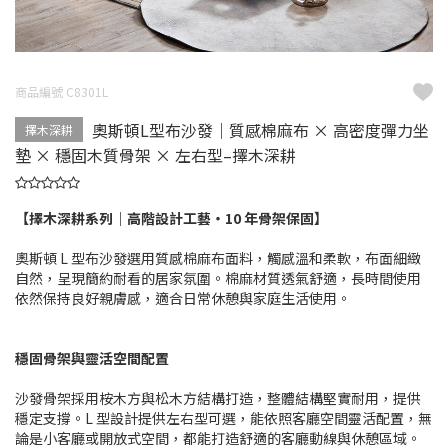
商品編號 C8301L
奧斯頓L型布沙發｜質感棉麻布 × 高密度彈力坐
擇木深耕
墊 × 穩固木質骨架 × 左右型–擇木深耕
【擇木深耕系列｜高階設計工藝・10 年骨架保固】
奧斯頓 L 型布沙發選用質感棉麻布面料，觸感溫和柔軟，布面細緻
自然，呈現簡約耐看的居家氛圍。棉麻材質透氣舒適，長時間使用
依然保持良好親膚感，適合日常休憩與家庭生活使用。
穩固骨架與靈活空間配置
沙發骨架採用桉木方與松木方結構打造，整體結構堅實耐用，提供
穩定支撐。L 型設計提供左右型可選，能依照客廳空間靈活配置，無
論是小客廳或開放式空間，都能打造舒適的客廳動線與休憩區域。