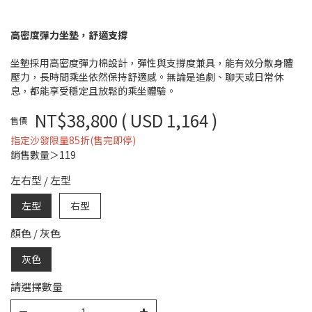
高密度彈力坐墊，舒適支撐
坐墊採用高密度彈力棉設計，彈性與支撐度兼具，能有效分散身體
壓力，長時間乘坐依然保持舒適感。無論是追劇、聊天或日常休
息，都能享受穩定且放鬆的乘坐體驗。
NT$38,800
( USD 1,164 )
售價
指定沙發限量85折(售完即停)
銷售數量＞119
左右型
/
左型
左型
右型
顏色
/
灰色
灰色
請選擇數量