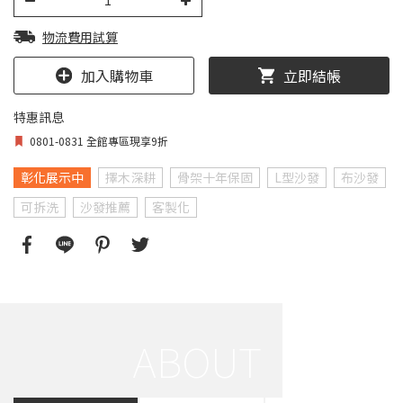
物流費用試算
加入購物車
立即結帳
特惠訊息
0801-0831 全館專區現享9折
彰化展示中
擇木深耕
骨架十年保固
L型沙發
布沙發
可拆洗
沙發推薦
客製化