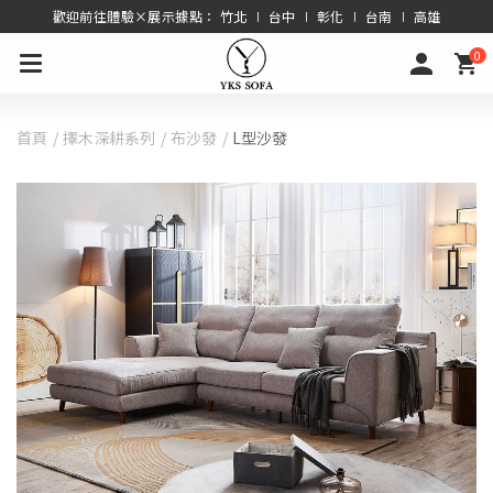
歡迎前往體驗×展示據點： 竹北 ∣ 台中 ∣ 彰化 ∣ 台南 ∣ 高雄
0
首頁
擇木深耕系列
布沙發
L型沙發