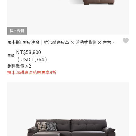
擇木深耕
馬卡斯L型皮沙發｜抗污耐磨皮革 × 活動式背靠 × 左右移動腳椅 – 擇木深耕
NT$58,800
售價
( USD 1,764 )
銷售數量＞2
擇木深耕專區結帳再享9折