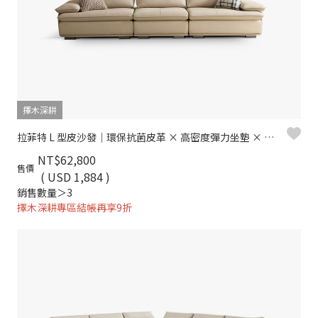
擇木深耕
拉菲特 L 型皮沙發｜環保抗菌皮革 × 高密度彈力坐墊 × 十年骨架保固 – 擇木深耕系列
NT$62,800
售價
( USD 1,884 )
銷售數量＞3
擇木深耕專區結帳再享9折