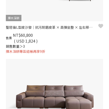
擇木深耕
聖塔倫L型皮沙發｜抗污耐磨皮革 × 高彈坐墊 × 左右移動腳椅 – 擇木深耕
NT$60,800
售價
( USD 1,824 )
銷售數量＞3
擇木深耕專區結帳再享9折