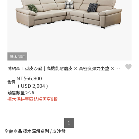
擇木深耕
喬納森 L 型皮沙發｜高機能耐磨皮 × 高密度彈力坐墊 × 十年骨架保固 – 擇木深耕系列
NT$66,800
售價
( USD 2,004 )
銷售數量＞26
擇木深耕專區結帳再享9折
1
全館商品
擇木深耕系列
/
皮沙發