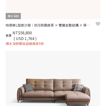
擇木深耕
哈德森L型皮沙發｜抗污耐磨皮革 × 雙層坐墊結構 × 移動腳椅 – 擇木深耕
NT$58,800
售價
( USD 1,764 )
擇木深耕專區結帳再享9折