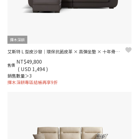
擇木深耕
艾斯特 L 型皮沙發｜環保抗菌皮革 × 高彈坐墊 × 十年骨架保固 – 擇木深耕系列
NT$49,800
售價
( USD 1,494 )
銷售數量＞3
擇木深耕專區結帳再享9折