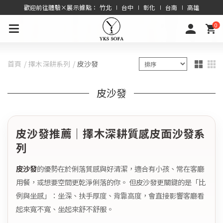
歡迎前往體驗×展示據點： 竹北 ∣ 台中 ∣ 彰化 ∣ 台南 ∣ 高雄
0
首頁
擇木深耕系列
皮沙發
皮沙發
皮沙發推薦｜擇木深耕質感皮面沙發系
列
皮沙發
的優勢在於俐落質感與好清潔，適合有小孩、常在客廳
用餐，或想要空間更乾淨俐落的你。 但皮沙發更關鍵的是「比
例與坐感」：坐深、扶手厚度、背靠高度，會直接影響客廳看
起來寬不寬、坐起來舒不舒服。