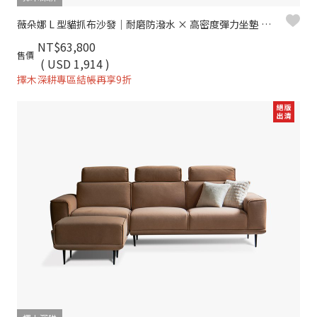
薇朵娜 L 型貓抓布沙發｜耐磨防潑水 × 高密度彈力坐墊 × 十年骨架保固 – 擇木深耕系列
NT$63,800
售價
( USD 1,914 )
擇木深耕專區結帳再享9折