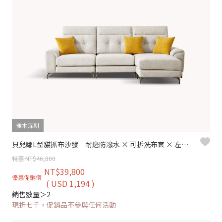
擇木深耕
貝兒娜L型貓抓布沙發｜耐磨防潑水 × 可拆洗布套 × 左右移動腳椅 – 擇木深耕
特惠 NT$46,800
NT$39,800
優惠促銷價
( USD 1,194 )
銷售數量＞2
現折七千，促銷品不參與任何活動