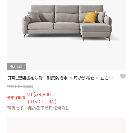
擇木深耕
貝蒂L型貓抓布沙發｜耐磨防潑水 × 可拆洗布套 × 左右移動腳椅 – 擇木深耕
特惠 NT$46,800
NT$39,800
優惠促銷價
( USD 1,194 )
現折七千，促銷品不參與任何活動