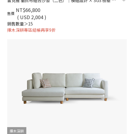
雷克雅 貓抓布組合沙發（二色）｜模組設計 × SGS 檢驗 × 耐磨防潑水 – 擇木深耕
NT$66,800
售價
( USD 2,004 )
銷售數量＞15
擇木深耕專區結帳再享9折
擇木深耕