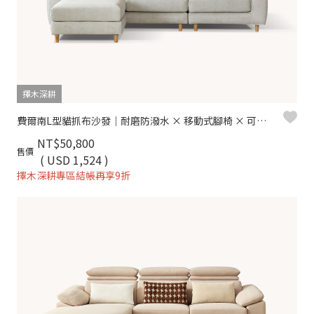
擇木深耕
費爾南L型貓抓布沙發｜耐磨防潑水 × 移動式腳椅 × 可拆洗布套 – 擇木深耕
NT$50,800
售價
( USD 1,524 )
擇木深耕專區結帳再享9折