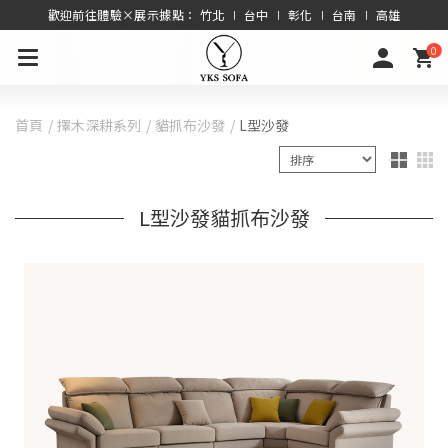
歡迎前往體驗×展示據點： 竹北 ∣ 台中 ∣ 彰化 ∣ 台南 ∣ 高雄
0
首頁
擇木深耕系列
貓抓布沙發
L型沙發
L型沙發貓抓布沙發