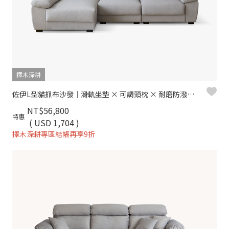
擇木深耕
佐伊L型貓抓布沙發｜滑軌坐墊 × 可調頭枕 × 耐磨防潑水 × 左右型–擇木深耕
NT$56,800
特惠
( USD 1,704 )
擇木深耕專區結帳再享9折