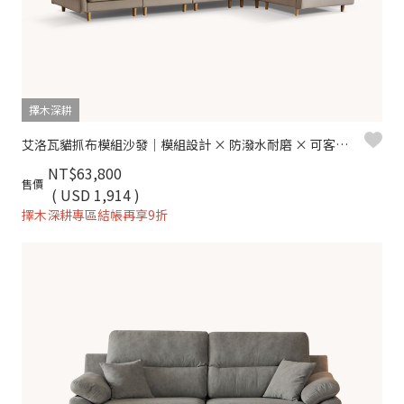
擇木深耕
艾洛瓦貓抓布模組沙發｜模組設計 × 防潑水耐磨 × 可客製尺寸 – 擇木深耕
NT$63,800
售價
( USD 1,914 )
擇木深耕專區結帳再享9折