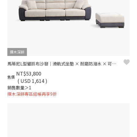
擇木深耕
馬蒂尼L型貓抓布沙發｜滑軌式坐墊 × 耐磨防潑水 × 可拆洗布套 – 擇木深耕
NT$53,800
售價
( USD 1,614 )
銷售數量＞1
擇木深耕專區結帳再享9折