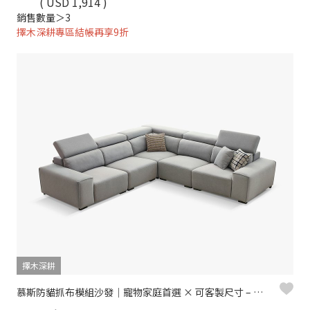
( USD 1,914 )
銷售數量＞3
擇木深耕專區結帳再享9折
擇木深耕
慕斯防貓抓布模組沙發｜寵物家庭首選 × 可客製尺寸 – 擇木深耕