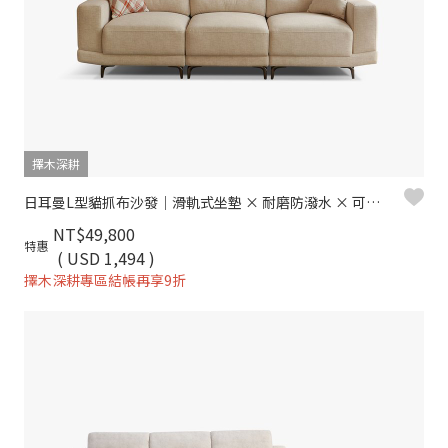
擇木深耕
日耳曼L型貓抓布沙發｜滑軌式坐墊 × 耐磨防潑水 × 可調頭靠枕 – 擇木深耕
NT$49,800
特惠
( USD 1,494 )
擇木深耕專區結帳再享9折