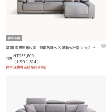
擇木深耕
莫爾L型貓抓布沙發｜耐磨防潑水 × 滑軌式坐墊 × 左右型可選–擇木深耕
NT$53,800
特惠
( USD 1,614 )
擇木深耕專區結帳再享9折