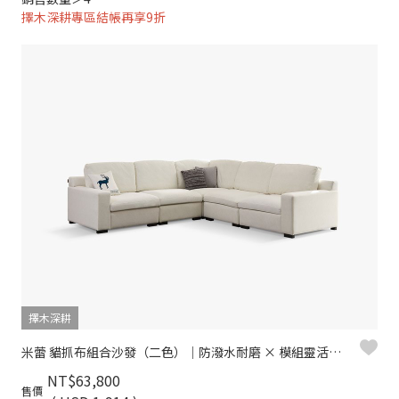
擇木深耕專區結帳再享9折
擇木深耕
米蕾 貓抓布組合沙發（二色）｜防潑水耐磨 × 模組靈活拼接– 擇木深耕
NT$63,800
售價