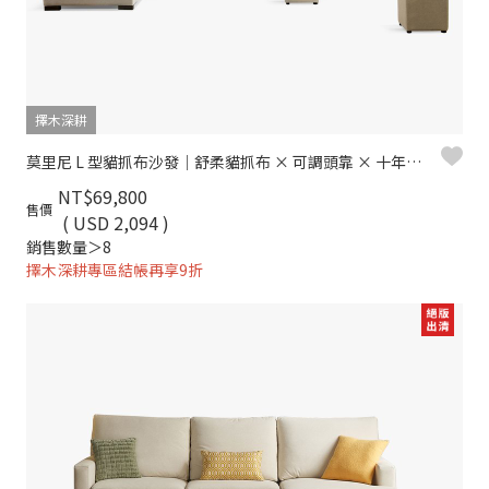
擇木深耕
莫里尼 L 型貓抓布沙發｜舒柔貓抓布 × 可調頭靠 × 十年骨架保固 – 擇木深耕系列
NT$69,800
售價
( USD 2,094 )
銷售數量＞8
擇木深耕專區結帳再享9折