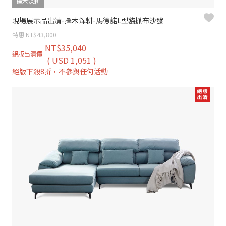
擇木深耕
現場展示品出清-擇木深耕-馬德諾L型貓抓布沙發
特惠 NT$43,800
NT$35,040
絕版出清價
( USD 1,051 )
絕版下殺8折，不參與任何活動