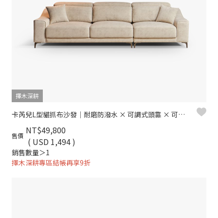
擇木深耕
卡芮兒L型貓抓布沙發｜耐磨防潑水 × 可調式頭靠 × 可拆洗布套 – 擇木深耕
NT$49,800
售價
( USD 1,494 )
銷售數量＞1
擇木深耕專區結帳再享9折