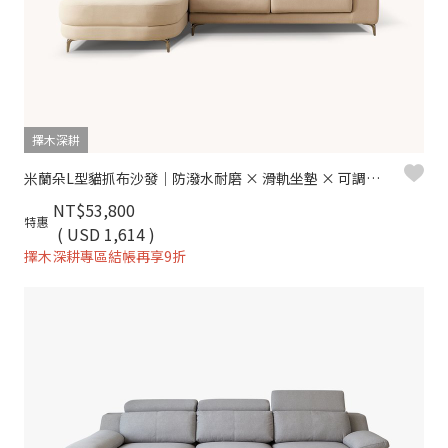
擇木深耕
米蘭朵L型貓抓布沙發｜防潑水耐磨 × 滑軌坐墊 × 可調頭枕 –擇木深耕
NT$53,800
特惠
( USD 1,614 )
擇木深耕專區結帳再享9折