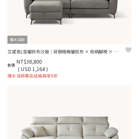
擇木深耕
艾諾克L型貓抓布沙發｜荷御極緻貓抓布 × 收納腳椅 × 可拆洗布套 – 擇木深耕
NT$38,800
售價
( USD 1,164 )
擇木深耕專區結帳再享9折