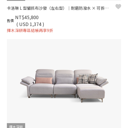
卡洛琳 L 型貓抓布沙發（左右型）｜耐磨防潑水 × 可拆洗布套 × 親子寵物首選 – 擇木深耕
NT$45,800
售價
( USD 1,374 )
擇木深耕專區結帳再享9折
擇木深耕