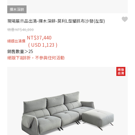
擇木深耕
現場展示品出清-擇木深耕-莫利L型貓抓布沙發(左型)
特惠 NT$46,800
NT$37,440
絕版出清價
( USD 1,123 )
銷售數量＞25
絕版下殺8折，不參與任何活動