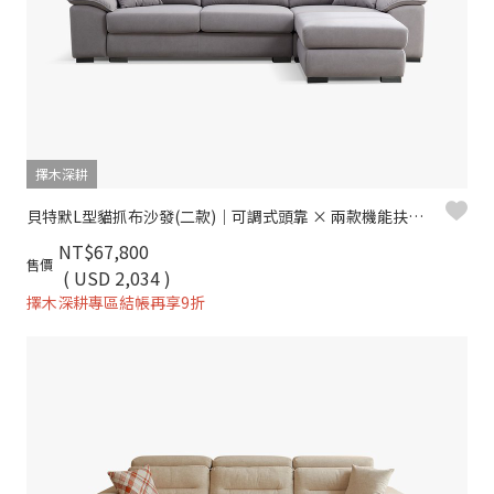
擇木深耕
貝特默L型貓抓布沙發(二款)｜可調式頭靠 × 兩款機能扶手 × 耐磨防潑水–擇木深耕
NT$67,800
售價
( USD 2,034 )
擇木深耕專區結帳再享9折