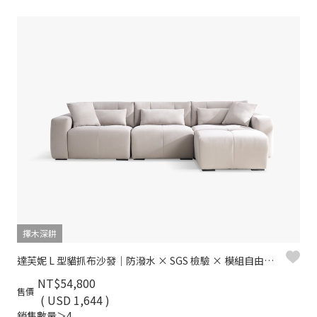
擇木深耕
達芙妮 L 型貓抓布沙發｜防潑水 × SGS 檢驗 × 模組自由組合
NT$54,800
售價
( USD 1,644 )
銷售數量＞4