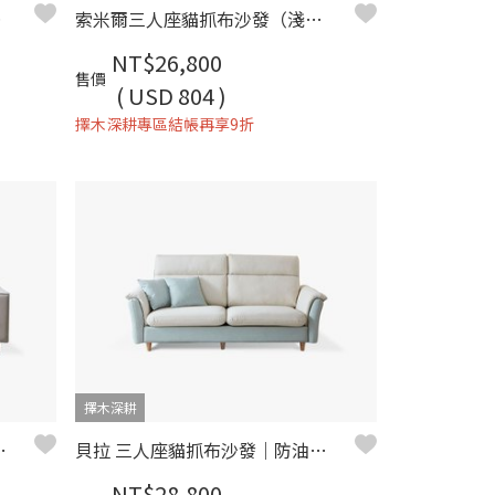
擇木深耕
索米爾三人座貓抓布沙發（淺米咖）｜擇木深耕
NT$26,800
售價
( USD 804 )
擇木深耕專區結帳再享9折
擇木深耕
 × 獨立筒坐墊 – 擇木深耕
貝拉 三人座貓抓布沙發｜防油防污貓抓布 × 高回彈坐感 × 優雅弧形設計 – 擇木深耕
NT$28,800