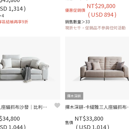
NT$29,800
SD 1,314 )
優惠促銷價
( USD 894 )
＞4
專區結帳再享9折
銷售數量＞33
現折七千，促銷品不參與任何活動
擇木深耕
波恩 三人座貓抓布沙發｜比利時貓抓布 × 可調式頭靠 × 寬扶手設計 – 擇木深耕
擇木深耕-卡緹雅
$34,800
NT$33,800
售價
SD 1,044 )
( USD 1,014 )