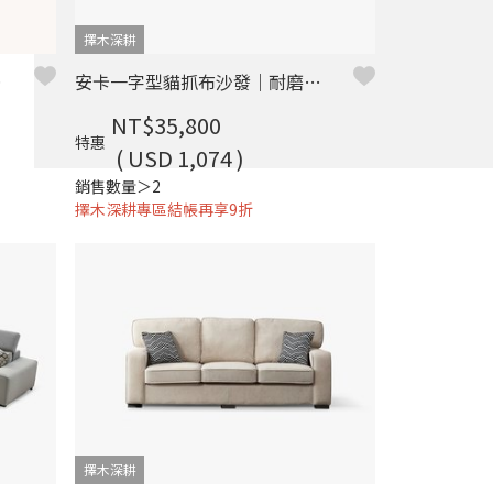
擇木深耕
 擇木深耕
安卡一字型貓抓布沙發｜耐磨防潑水 × 可拆洗布套 × 木質高腳設計 – 擇木深耕
NT$35,800
特惠
( USD 1,074 )
銷售數量＞2
擇木深耕專區結帳再享9折
擇木深耕