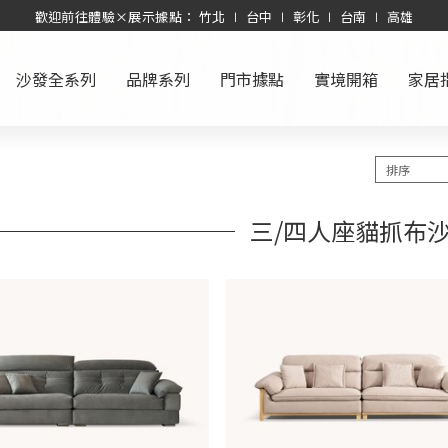
歡迎前往體驗×展示據點： 竹北 ∣ 台中 ∣ 彰化 ∣ 台南 ∣ 高雄
沙發全系列
品牌系列
門市據點
實境開箱
家居
三/四人座貓抓布