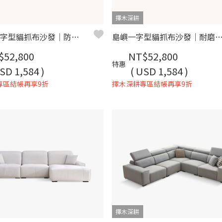
擇木深耕
奧瑞克一字型貓抓布沙發｜防潑水易去汙 × 多段式頭枕 × 可拆洗布套 – 擇木深耕
島嶼一字型貓抓布沙發｜耐磨防潑水 × 可拆洗布套 × 白蠟木扶手 –
$52,800
NT$52,800
特惠
SD 1,584 )
( USD 1,584 )
專區結帳再享9折
擇木深耕專區結帳再享9折
擇木深耕