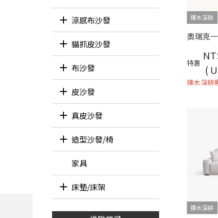
擇木深耕
涼感布沙發
L型沙發
三/四人座
貓抓皮沙發
NT
特惠
L型沙發
布沙發
( U
擇木深耕
L型沙發
三/四人座
皮沙發
L型沙發
真皮沙發
L型沙發
雙人沙發
三/四人座
2+3人座
123人座
造型沙發/椅
單人椅
小椅凳
貴妃椅
家具
床墊/床架
獨立筒床墊
獨立筒+乳膠床墊
床架
擇木深耕