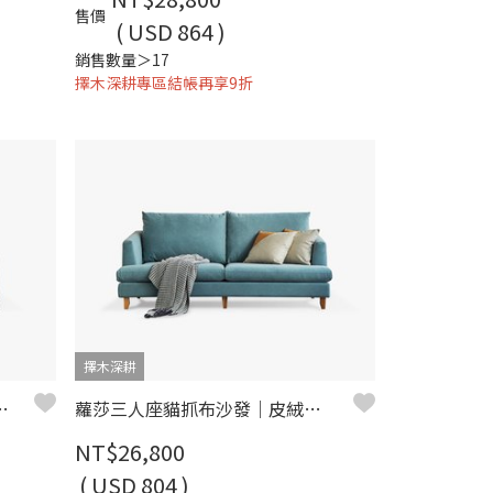
售價
( USD 864 )
銷售數量＞17
擇木深耕專區結帳再享9折
擇木深耕
三人座貓抓布沙發
蘿莎三人座貓抓布沙發｜皮絨貓抓布 × SGS耐磨防潑水 × 可拆洗布套 × 高回彈坐墊 – 擇木深耕
NT$26,800
( USD 804 )