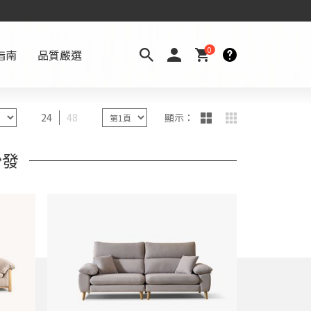
0
指南
品質嚴選
24
48
沙發