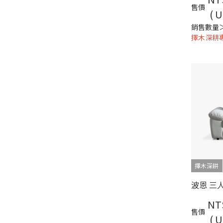
售價
( U
銷售數量
擇木深耕
擇木深耕
NT
售價
( U