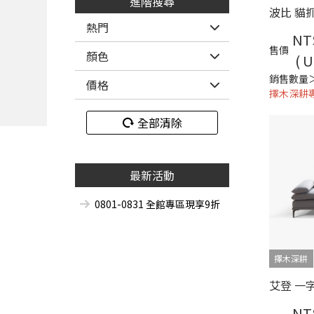
進階搜尋
熱門
NT
售價
貓抓布
布質
聚酯棉
顏色
( U
羽絨
獨立筒
乳膠
銷售數量＞
價格
擇木深耕
可延伸
全部清除
最新活動
0801-0831 全館專區現享9折
擇木深耕
NT