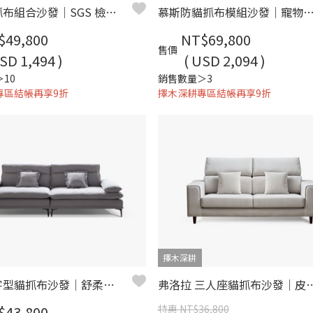
波比 貓抓布組合沙發｜SGS 檢驗 × 模組設計 × 防潑水耐磨
慕斯防貓抓布模組沙發｜寵物家庭首選 × 可客製尺寸 – 
$49,800
NT$69,800
售價
SD 1,494 )
( USD 2,094 )
10
銷售數量＞3
專區結帳再享9折
擇木深耕專區結帳再享9折
擇木深耕
艾登 一字型貓抓布沙發｜舒柔貓抓布 × 羽絨＋高密度彈力坐墊 × 十年骨架保固 – 擇木深耕系列
弗洛拉 三人座貓抓布沙發｜皮絨貓抓布 × 防潑水耐磨
$43,800
特惠 NT$36,800