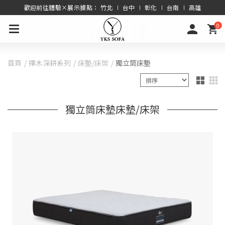
歡迎前往體驗×展示據點： 竹北 ∣ 台中 ∣ 彰化 ∣ 台南 ∣ 高雄
0
首頁
擇木深耕系列
床墊/床架
獨立筒床墊
獨立筒床墊床墊/床架