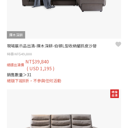
擇木深耕
現場展示品出清-擇木深耕-伯頓L型收納貓抓皮沙發
特惠 NT$49,800
NT$39,840
絕版出清價
( USD 1,195 )
銷售數量＞31
絕版下殺8折，不參與任何活動