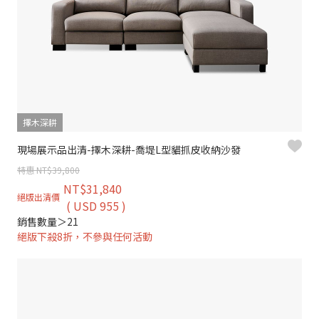
擇木深耕
現場展示品出清-擇木深耕-喬堤L型貓抓皮收納沙發
特惠 NT$39,800
NT$31,840
絕版出清價
( USD 955 )
銷售數量＞21
絕版下殺8折，不參與任何活動