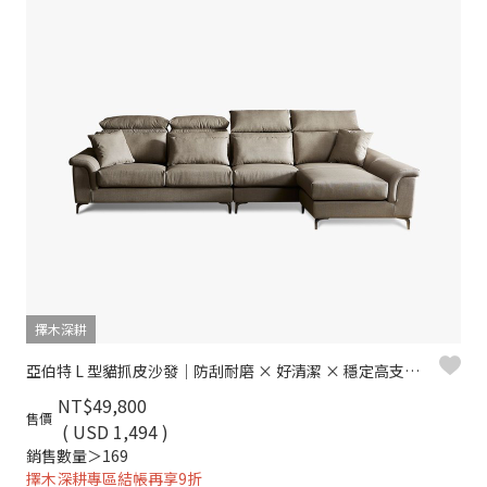
擇木深耕
亞伯特 L 型貓抓皮沙發｜防刮耐磨 × 好清潔 × 穩定高支撐 – 擇木深耕
NT$49,800
售價
( USD 1,494 )
銷售數量＞169
擇木深耕專區結帳再享9折