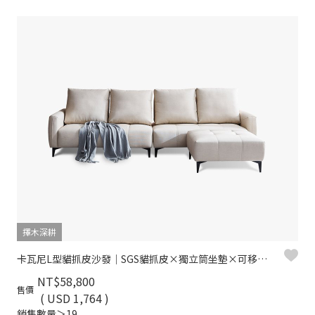
擇木深耕
卡瓦尼L型貓抓皮沙發｜SGS貓抓皮×獨立筒坐墊×可移動背靠 – 擇木深耕
NT$58,800
售價
( USD 1,764 )
銷售數量＞19