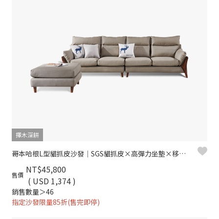
擇木深耕
哥本哈根L型貓抓皮沙發｜SGS貓抓皮×高彈力坐墊×移動式腳椅 – 擇木深耕
NT$45,800
售價
( USD 1,374 )
銷售數量＞46
指定沙發限量85折(售完即停)