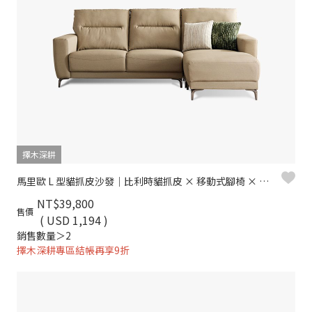
擇木深耕
馬里歐 L 型貓抓皮沙發｜比利時貓抓皮 × 移動式腳椅 × 防潑水耐刮 – 擇木深耕
NT$39,800
售價
( USD 1,194 )
銷售數量＞2
擇木深耕專區結帳再享9折