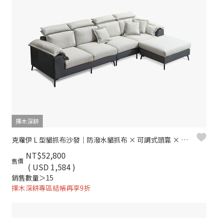
擇木深耕
克蘿伊 L 型貓抓布沙發｜防潑水貓抓布 × 可調式頭靠 × 左右型空間配置 – 擇木深耕
NT$52,800
售價
( USD 1,584 )
銷售數量＞15
擇木深耕專區結帳再享9折