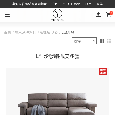
歡迎前往體驗×展示據點： 竹北 ∣ 台中 ∣ 彰化 ∣ 台南 ∣ 高雄
0
首頁
擇木深耕系列
貓抓皮沙發
L型沙發
L型沙發貓抓皮沙發