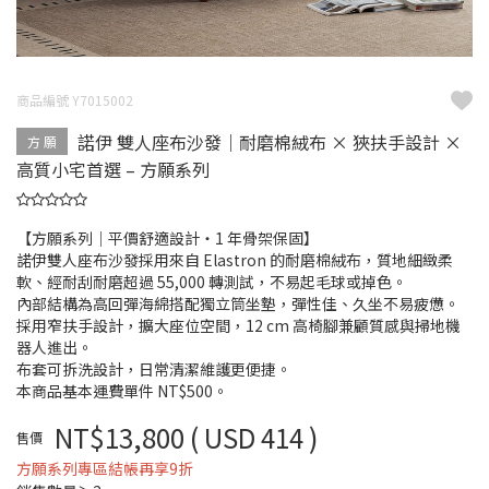
商品編號 Y7015002
諾伊 雙人座布沙發｜耐磨棉絨布 × 狹扶手設計 ×
方 願
高質小宅首選 – 方願系列
【方願系列｜平價舒適設計・1 年骨架保固】
諾伊雙人座布沙發採用來自 Elastron 的耐磨棉絨布，質地細緻柔
軟、經耐刮耐磨超過 55,000 轉測試，不易起毛球或掉色。
內部結構為高回彈海綿搭配獨立筒坐墊，彈性佳、久坐不易疲憊。
採用窄扶手設計，擴大座位空間，12 cm 高椅腳兼顧質感與掃地機
器人進出。
布套可拆洗設計，日常清潔維護更便捷。
本商品基本運費單件 NT$500。
NT$13,800
( USD 414 )
售價
方願系列專區結帳再享9折