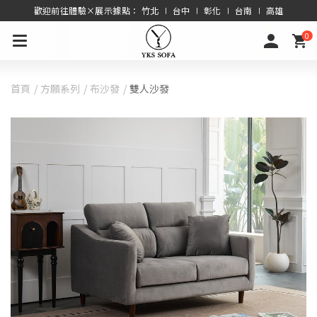
歡迎前往體驗×展示據點： 竹北 ∣ 台中 ∣ 彰化 ∣ 台南 ∣ 高雄
0
首頁
方願系列
布沙發
雙人沙發