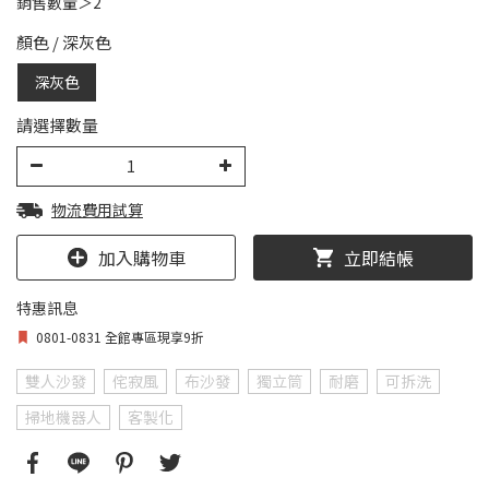
銷售數量＞2
顏色
/
深灰色
深灰色
請選擇數量
物流費用試算
加入購物車
立即結帳
特惠訊息
0801-0831 全館專區現享9折
雙人沙發
侘寂風
布沙發
獨立筒
耐磨
可拆洗
掃地機器人
客製化