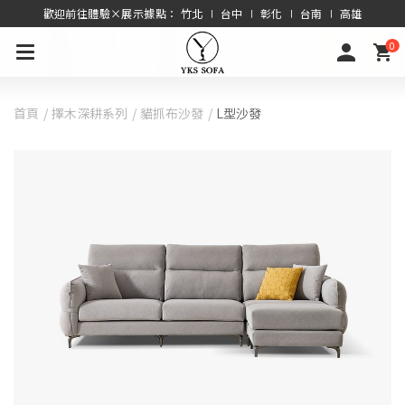
歡迎前往體驗×展示據點： 竹北 ∣ 台中 ∣ 彰化 ∣ 台南 ∣ 高雄
0
首頁
擇木深耕系列
貓抓布沙發
L型沙發