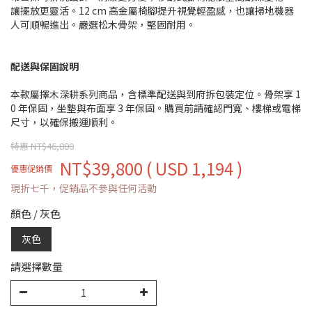
讓擺放更靈活。12 cm 高金屬椅腳提升視覺輕盈感，也讓掃地機器
人可順暢進出。嚴選松木骨架，堅固耐用。
配送與保固說明
本款屬擇木深耕系列商品，含標準配送與到府拆包裝定位。骨架享 1
0 年保固，坐墊與布面享 3 年保固。購買前請確認門寬、樓梯或電梯
尺寸，以確保搬運順利。
特惠 NT$46,800
NT$39,800
( USD 1,194 )
優惠促銷價
現折七千，促銷品不參與任何活動
顏色
/
灰色
灰色
請選擇數量