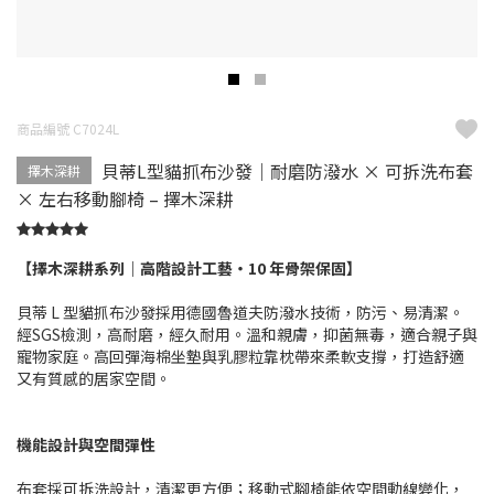
商品編號 C7024L
貝蒂L型貓抓布沙發｜耐磨防潑水 × 可拆洗布套
擇木深耕
× 左右移動腳椅 – 擇木深耕
【擇木深耕系列｜高階設計工藝・10 年骨架保固】
貝蒂 L 型貓抓布沙發採用德國魯道夫防潑水技術，防污、易清潔。
經SGS檢測，高耐磨，經久耐用。溫和親膚，抑菌無毒，適合親子與
寵物家庭。高回彈海棉坐墊與乳膠粒靠枕帶來柔軟支撐，打造舒適
又有質感的居家空間。
機能設計與空間彈性
布套採可拆洗設計，清潔更方便；移動式腳椅能依空間動線變化，