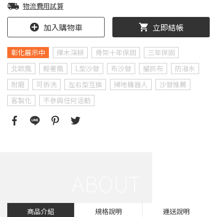
物流費用試算
加入購物車
立即結帳
彰化展示中
擇木深耕
骨架十年保固
三年保固
北歐風
輕奢風
L型沙發
布沙發
貓抓布
防潑水
耐磨
可拆洗
左右型互換
掃地機器人
沙發推薦
客製化
不參與任何活動
商品介紹
規格說明
運送說明