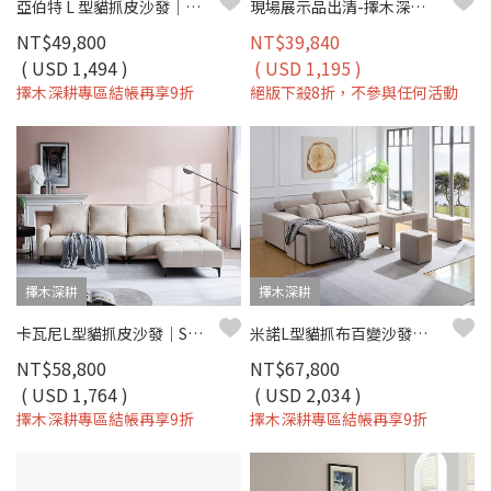
亞伯特 L 型貓抓皮沙發｜防刮耐磨 × 好清潔 × 穩定高支撐 – 擇木深耕
現場展示品出清-擇木深耕-伯頓L型收納貓抓皮沙發
NT$49,800
NT$39,840
( USD 1,494 )
( USD 1,195 )
擇木深耕專區結帳再享9折
絕版下殺8折，不參與任何活動
擇木深耕
擇木深耕
卡瓦尼L型貓抓皮沙發｜SGS貓抓皮×獨立筒坐墊×可移動背靠 – 擇木深耕
米諾L型貓抓布百變沙發組｜百變組合 × 可調頭靠 × 防潑水耐磨 × 活動扶手–擇木深耕
NT$58,800
NT$67,800
( USD 1,764 )
( USD 2,034 )
擇木深耕專區結帳再享9折
擇木深耕專區結帳再享9折