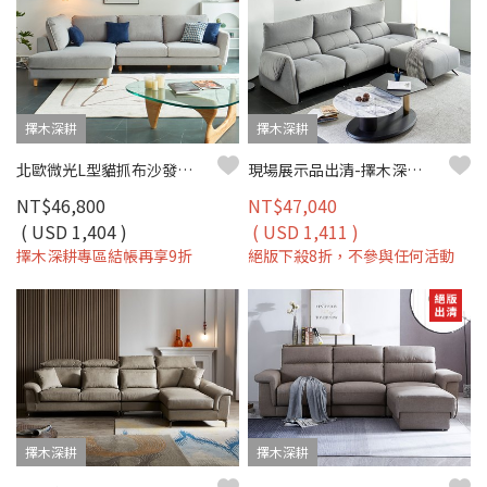
擇木深耕
擇木深耕
北歐微光L型貓抓布沙發｜比利時貓抓布 × 防潑水耐磨 × 可拆洗布套 × 左右型–擇木深耕
現場展示品出清-擇木深耕-米菲L型貓抓布沙發
NT$46,800
NT$47,040
( USD 1,404 )
( USD 1,411 )
擇木深耕專區結帳再享9折
絕版下殺8折，不參與任何活動
擇木深耕
擇木深耕