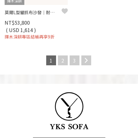
擇木深耕
莫爾L型貓抓布沙發｜耐磨防潑水 × 滑軌式坐墊 × 左右型可選–擇木深耕
NT$53,800
( USD 1,614 )
擇木深耕專區結帳再享9折
1
2
3