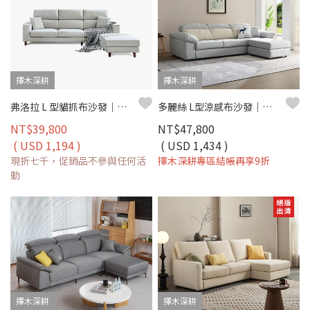
擇木深耕
擇木深耕
弗洛拉 L 型貓抓布沙發｜獨立筒坐墊 × 防潑水耐磨 × 可拆洗布套 × 移動腳椅–擇木深耕
多麗絲 L型涼感布沙發｜清新機能涼感布 × 高密度彈力坐墊 × 可拆洗布套 – 擇木深耕系列
NT$39,800
NT$47,800
( USD 1,194 )
( USD 1,434 )
現折七千，促銷品不參與任何活
擇木深耕專區結帳再享9折
動
擇木深耕
擇木深耕