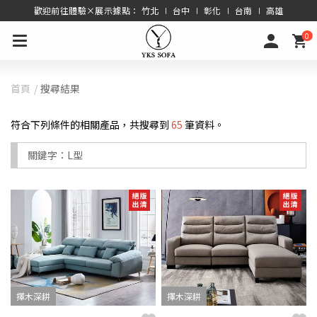
歡迎前往體驗×展示據點： 竹北 ∣ 台中 ∣ 彰化 ∣ 台南 ∣ 高雄
0
首頁
搜尋結果
符合下列條件的相關產品，共搜尋到
65
筆資料。
關鍵字：
L型
擇木深耕
擇木深耕