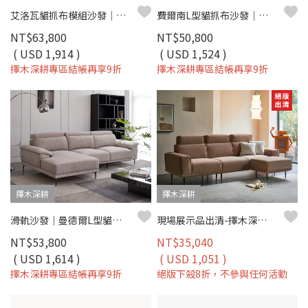
艾洛瓦貓抓布模組沙發｜模組設計 × 防潑水耐磨 × 可客製尺寸 – 擇木深耕
費爾南L型貓抓布沙發｜耐磨防潑水 × 移動式腳椅 × 可拆洗布套 – 擇木深耕
NT$63,800
NT$50,800
( USD 1,914 )
( USD 1,524 )
擇木深耕專區結帳再享9折
擇木深耕專區結帳再享9折
擇木深耕
擇木深耕
滑軌沙發｜曼德爾L型貓抓布沙發｜ 可調頭枕 × 耐磨防潑水 × 左右型–擇木深耕
現場展示品出清-擇木深耕-馬德諾L型貓抓布沙發
NT$53,800
NT$35,040
( USD 1,614 )
( USD 1,051 )
擇木深耕專區結帳再享9折
絕版下殺8折，不參與任何活動