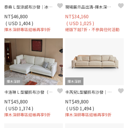
泰森 L 型涼感布沙發｜冰爽涼感布 × 高回彈坐墊 × 十年骨架保固 – 擇木深耕系列
現場展示品出清-擇木深耕-米蓮娜L型貓抓布沙發(左/右型)
NT$46,800
NT$34,160
( USD 1,404 )
( USD 1,025 )
擇木深耕專區結帳再享9折
絕版下殺7折，不參與任何活動
擇木深耕
擇木深耕
卡洛琳 L 型貓抓布沙發（左右型）｜耐磨防潑水 × 可拆洗布套 × 親子寵物首選 – 擇木深耕
卡芮兒L型貓抓布沙發｜耐磨防潑水 × 可調式頭靠 × 可拆洗布套 – 擇木深耕
NT$45,800
NT$49,800
( USD 1,374 )
( USD 1,494 )
擇木深耕專區結帳再享9折
擇木深耕專區結帳再享9折