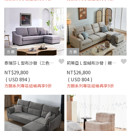
方 願
方 願
泰瑞莎 L 型布沙發（三色）｜超細纖維科技布 × 可拆洗布套 × 小宅舒適推薦 – 方願系列
莉蒂亞 L 型絨布沙發｜親膚柔軟 × 獨立筒坐墊 × 移動腳椅 - 方願系列
NT$29,800
NT$26,800
( USD 894 )
( USD 804 )
方願系列專區結帳再享9折
方願系列專區結帳再享9折