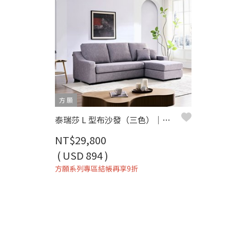
方 願
泰瑞莎 L 型布沙發（三色）｜超細纖維科技布 × 可拆洗布套 × 小宅舒適推薦 – 方願系列
NT$29,800
( USD 894 )
方願系列專區結帳再享9折