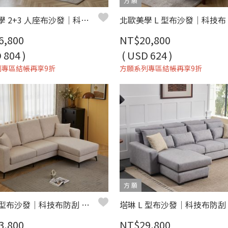
方 願
北歐美學 2+3 人座布沙發｜科技布 × 獨立筒坐墊 × 可拆洗布套 – 方願系列
6,800
NT$20,800
 804 )
( USD 624 )
列專區結帳再享9折
方願系列專區結帳再享9折
方 願
路卡 L 型布沙發｜科技布防刮 × 活動腳椅 × 小宅平價首選 – 方願系列
3,800
NT$29,800