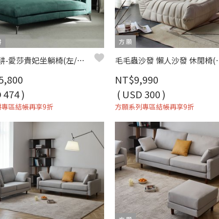
耕
方 願
擇木深耕-愛莎貴妃坐躺椅(左/右型)
毛毛蟲沙發 懶人沙發
5,800
NT$9,990
 474 )
( USD 300 )
耕專區結帳再享9折
方願系列專區結帳再享9折