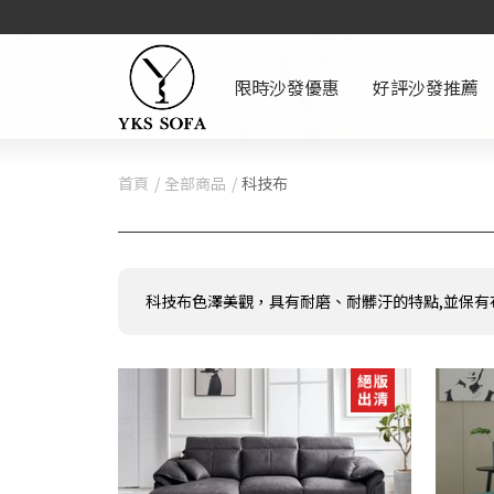
限時沙發優惠
好評沙發推薦
首頁
全部商品
科技布
科技布色澤美觀，具有耐磨、耐髒汙的特點,並保有