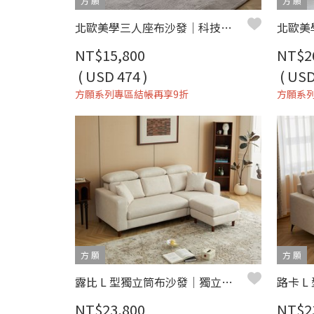
方 願
方 願
北歐美學三人座布沙發｜科技布 × 獨立筒彈簧 × 可拆洗布套 – 方願系列
NT$15,800
NT$2
( USD 474 )
( USD
方願系列專區結帳再享9折
方願系
方 願
方 願
露比 L 型獨立筒布沙發｜獨立筒彈簧 × 可拆洗布套 × 平價小宅首選 – 方願系列
NT$23,800
NT$2