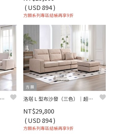
( USD 894 )
方願系列專區結帳再享9折
方 願
 2+3 人座布沙發（三色）｜超細纖維科技布 × 寬大座椅設計 × 百搭現代風 – 方願系列
洛塔 L 型布沙發（三色）｜超細纖維科技布 × 高彈支撐坐墊 × 小宅舒適推薦 – 方願系列
NT$29,800
( USD 894 )
方願系列專區結帳再享9折