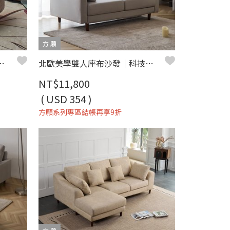
方 願
 休閒椅(二色) - 方願系列
北歐美學雙人座布沙發｜科技布 × 獨立筒彈簧 × 可拆洗布套 – 方願系列
NT$11,800
( USD 354 )
方願系列專區結帳再享9折