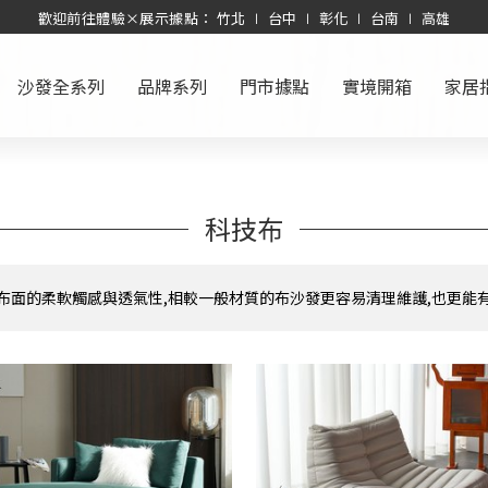
歡迎前往體驗×展示據點： 竹北 ∣ 台中 ∣ 彰化 ∣ 台南 ∣ 高雄
沙發全系列
品牌系列
門市據點
實境開箱
家居
科技布
布面的柔軟觸感與透氣性,相較一般材質的布沙發更容易清理維護,也更能