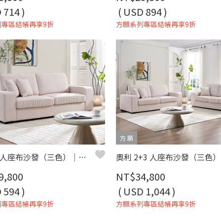
 714 )
( USD 894 )
列專區結帳再享9折
方願系列專區結帳再享9折
方 願
奧利 三人座布沙發（三色）｜超細纖維科技布 × 寬大座椅 × 現代簡約風 – 方願系列
奧利
9,800
NT$34,800
 594 )
( USD 1,044 )
列專區結帳再享9折
方願系列專區結帳再享9折