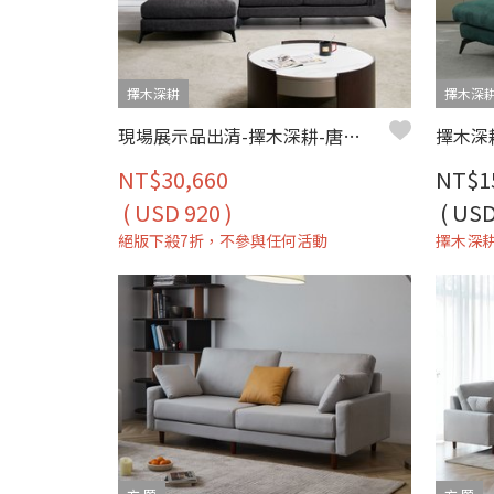
擇木深耕
擇木深
現場展示品出清-擇木深耕-唐恩L型布沙發(左/右型)
NT$30,660
NT$1
( USD 920 )
( USD
絕版下殺7折，不參與任何活動
擇木深