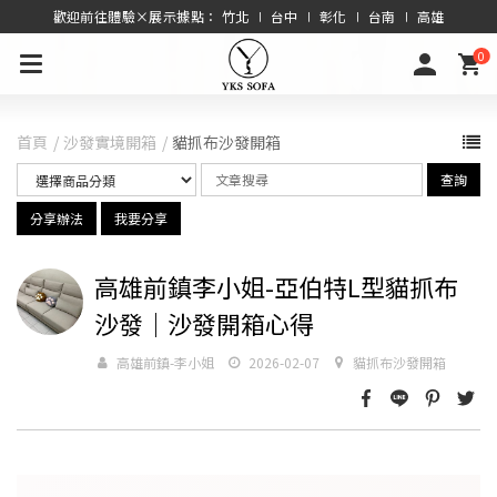
歡迎前往體驗×展示據點： 竹北 ∣ 台中 ∣ 彰化 ∣ 台南 ∣ 高雄
0
首頁
沙發實境開箱
貓抓布沙發開箱
查詢
分享辦法
我要分享
高雄前鎮李小姐-亞伯特L型貓抓布
沙發｜沙發開箱心得
高雄前鎮-李小姐
2026-02-07
貓抓布沙發開箱