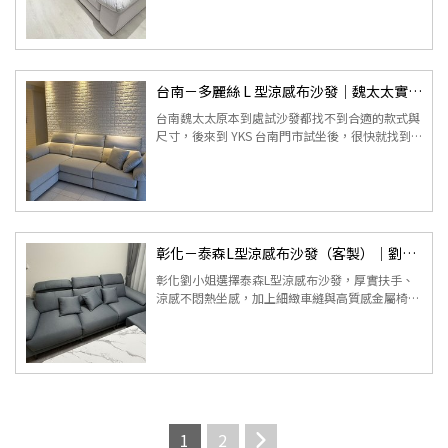
級。 ...
台南－多麗絲 L 型涼感布沙發｜魏太太實拍分享
台南魏太太原本到處試沙發都找不到合適的款式與
尺寸，後來到 YKS 台南門市試坐後，很快就找到
符合需求的多麗絲 L 型涼感布沙發。從挑選顏色、
配置方式到客製細節都...
彰化－泰森L型涼感布沙發（客製）｜劉小姐實拍分享
彰化劉小姐選擇泰森L型涼感布沙發，厚實扶手、
涼感不悶熱坐感，加上細緻車縫與高質感金屬椅
腳，提升整體空間氛圍。實拍呈現舒適與質感兼具
的理想客廳。 ...
1
2