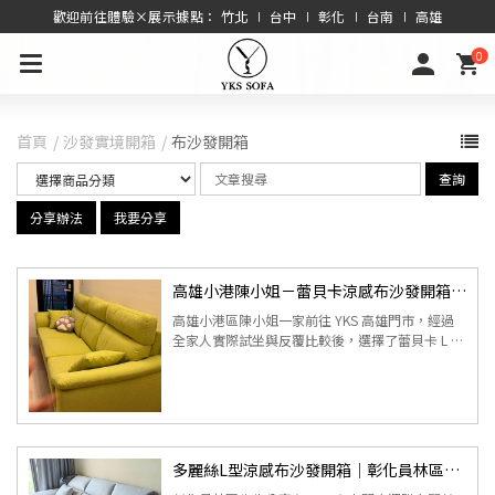
歡迎前往體驗×展示據點： 竹北 ∣ 台中 ∣ 彰化 ∣ 台南 ∣ 高雄
0
首頁
沙發實境開箱
布沙發開箱
查詢
分享辦法
我要分享
高雄小港陳小姐－蕾貝卡涼感布沙發開箱｜一家人的真實入住分享
高雄小港區陳小姐一家前往 YKS 高雄門市，經過
全家人實際試坐與反覆比較後，選擇了蕾貝卡 L 型
涼感布沙發。從坐感、支撐性到布料與顏色，每個
細節都仔細確認，最後...
多麗絲L型涼感布沙發開箱｜彰化員林區先生真實入住分享