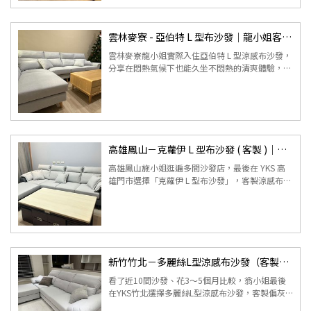
雲林麥寮 - 亞伯特 L 型布沙發｜龍小姐客製涼感布實拍
雲林麥寮龍小姐實際入住亞伯特 L 型涼感布沙發，
分享在悶熱氣候下也能久坐不悶熱的清爽體驗，以
及淺灰色沙發為客廳帶來質感升級的真實心得。 ...
高雄鳳山－克蘿伊 L 型布沙發 ( 客製 )｜施小姐實拍分享開箱
高雄鳳山施小姐逛遍多間沙發店，最後在 YKS 高
雄門市選擇「克蘿伊 L 型布沙發」，客製涼感布座
面搭配貓抓皮外框，兼顧美感、耐磨與不悶熱。從
下訂、客製尺寸到 L...
新竹竹北－多麗絲L型涼感布沙發（客製）｜翁小姐實拍分享
看了近10間沙發、花3～5個月比較，翁小姐最後
在YKS竹北選擇多麗絲L型涼感布沙發，客製偏灰
白顏色，坐感支撐佳又舒服，讓客廳質感直接升