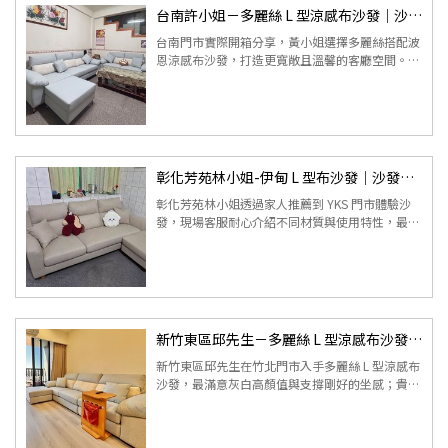
台南許小姐－多麗絲 L 型涼感布沙發｜沙發開箱心得
台南門市實際開箱分享，黃小姐選擇多麗絲搭配波
恩涼感布沙發，打造更寬敞且溫馨的客廳空間。從
門市專業講解到配送安裝完整體驗，提供最真實的
沙發選購參考。
彰化芳苑林小姐-伊甸 L 型布沙發｜沙發開箱心得
彰化芳苑林小姐透過家人推薦到 YKS 門市體驗沙
發，現場客服耐心介紹不同材質與使用特性，最後
選擇伊甸 L 型布沙發。從試坐挑選到送貨完成，整
體購買過程安心順利，...
新竹東區邱先生－多麗絲 L 型涼感布沙發｜沙發開箱心得
新竹東區邱先生在竹北門市入手多麗絲 L 型涼感布
沙發，最滿意灰白高顏值與支撐剛好的坐感；貴妃
椅追劇看書超放鬆，久坐依然清爽不累。