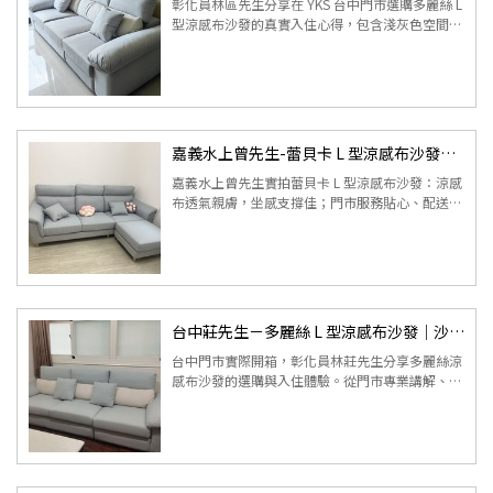
彰化員林區先生分享在 YKS 台中門市選購多麗絲 L
型涼感布沙發的真實入住心得，包含淺灰色空間搭
配、L 型配置、坐感支撐與整體居家使用體驗。 ...
嘉義水上曾先生-蕾貝卡 L 型涼感布沙發｜沙發開箱心得
嘉義水上曾先生實拍蕾貝卡 L 型涼感布沙發：涼感
布透氣親膚，坐感支撐佳；門市服務貼心、配送防
護周到，清爽又安心的夏日首選。 ...
台中莊先生－多麗絲 L 型涼感布沙發｜沙發開箱心得
台中門市實際開箱，彰化員林莊先生分享多麗絲涼
感布沙發的選購與入住體驗。從門市專業講解、配
送協調到實際坐感，完整呈現舒適與品質兼具的沙
發選擇。