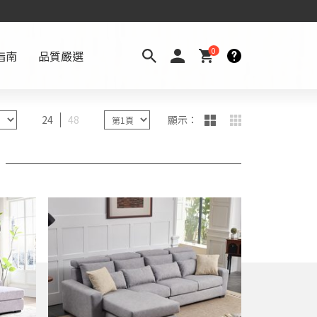
0
指南
品質嚴選
24
48