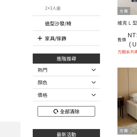
2+3人座
方 願
造型沙發/椅
NT
家具/傢飾
售價
( U
生活傢飾
方願系列
進階搜尋
熱門
布質
科技布
聚酯棉
顏色
獨立筒
乳膠
價格
全部清除
方 願
最新活動