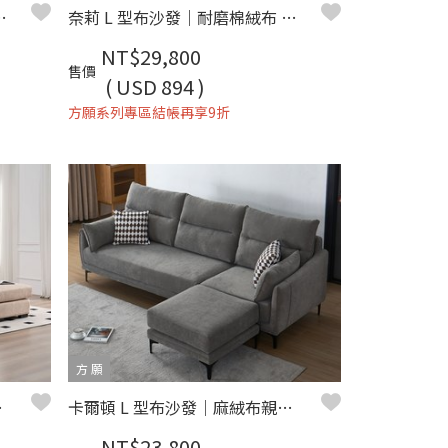
 × 小宅平價首選 – 方願系列
奈莉 L 型布沙發｜耐磨棉絨布 × 獨立筒＋高回彈坐墊 × 平價設計感首選 – 方願系列
NT$29,800
售價
( USD 894 )
方願系列專區結帳再享9折
方 願
薦 – 方願系列
卡爾頓 L 型布沙發｜麻絨布親膚 × 獨立筒＋大靠枕 × 左右型靈活配置 – 方願系列
NT$23,800