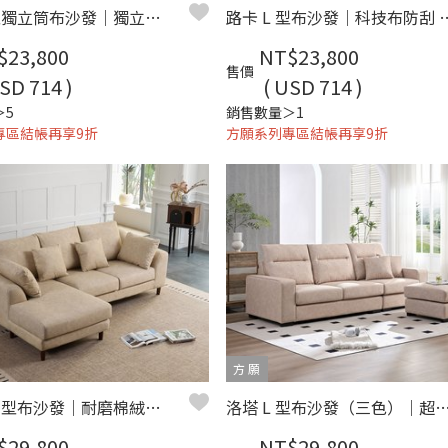
露比 L 型獨立筒布沙發｜獨立筒彈簧 × 可拆洗布套 × 平價小宅首選 – 方願系列
路卡 L 型布沙發｜科技布防刮 × 活動腳椅
$23,800
NT$23,800
售價
SD 714 )
( USD 714 )
＞5
銷售數量＞1
專區結帳再享9折
方願系列專區結帳再享9折
方 願
布蘭達 L 型布沙發｜耐磨棉絨布 × 左右型可選 × 小宅實用設計 – 方願系列
洛塔 L 型布沙發（三色）｜超細纖維科技布 × 高彈支撐坐墊 × 小宅舒適推
$29,800
NT$29,800