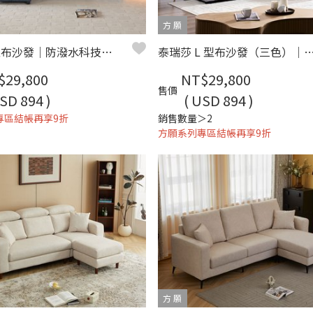
方 願
維克 L 型布沙發｜防潑水科技布 × 可拆洗布套 × 小宅舒適推薦 – 方願系列
泰瑞莎 L 型布沙發（三色）｜超細纖維科技布 × 可拆洗布套 × 小宅舒適推
$29,800
NT$29,800
售價
SD 894 )
( USD 894 )
專區結帳再享9折
銷售數量＞2
方願系列專區結帳再享9折
方 願