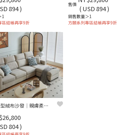
售價
SD 894 )
( USD 894 )
＞1
銷售數量＞1
專區結帳再享9折
方願系列專區結帳再享9折
莉蒂亞 L 型絨布沙發｜親膚柔軟 × 獨立筒坐墊 × 移動腳椅 - 方願系列
$26,800
SD 804 )
專區結帳再享9折