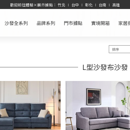
歡迎前往體驗×展示據點： 竹北 ∣ 台中 ∣ 彰化 ∣ 台南 ∣ 高雄
沙發全系列
品牌系列
門市據點
實境開箱
家居
L型沙發布沙發