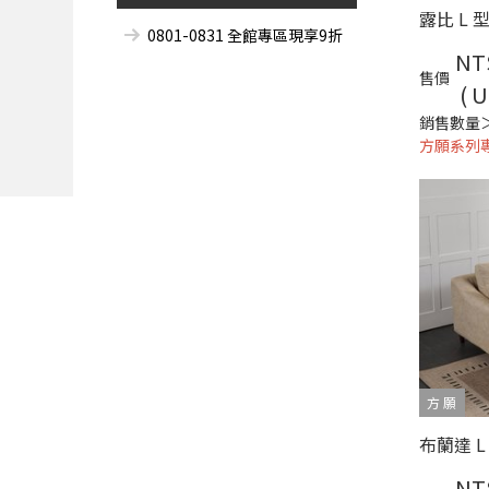
0801-0831 全館專區現享9折
NT
售價
( U
銷售數量
方願系列
方 願
NT