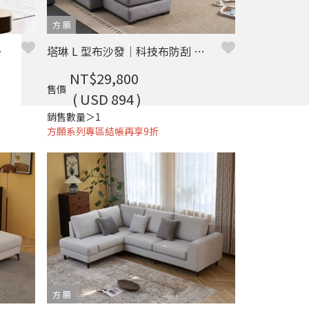
方 願
薦 – 方願系列
塔琳 L 型布沙發｜科技布防刮 × 可調式頭枕 × 小宅舒適首選 – 方願系列
NT$29,800
售價
( USD 894 )
銷售數量＞1
方願系列專區結帳再享9折
方 願