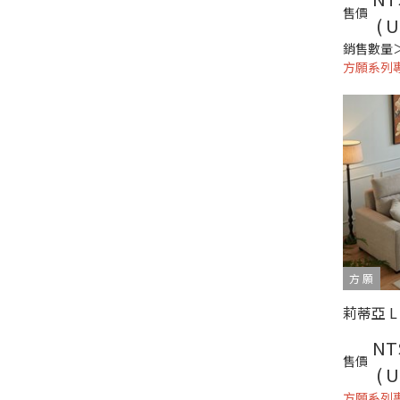
售價
( U
銷售數量
方願系列
方 願
NT
售價
( U
方願系列