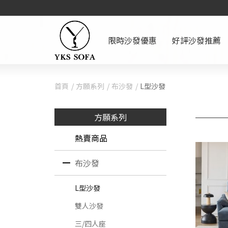
限時沙發優惠
好評沙發推薦
首頁
方願系列
布沙發
L型沙發
方願系列
熱賣商品
布沙發
L型沙發
雙人沙發
三/四人座