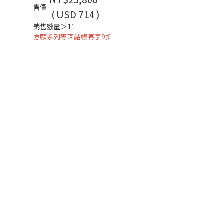
售價
( USD 714 )
銷售數量＞11
方願系列專區結帳再享9折