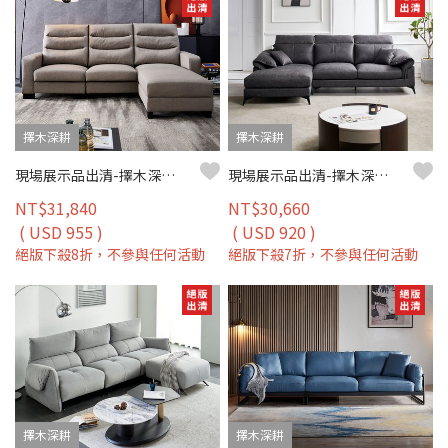
擇木深耕
擇木深耕
現場展示品出清-擇木深耕-喬堤L型貓抓皮收納沙發
現場展示品出清-擇木深耕-唐恩L型布沙發(左/右型)
NT$31,840
NT$30,660
( USD 955 )
( USD 920 )
絕版下殺8折，不參與任何活動
絕版下殺7折，不參與任何活動
擇木深耕
擇木深耕