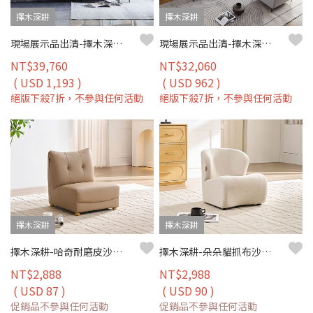
擇木深耕
擇木深耕
現場展示品出清-擇木深耕-賽維爾三人座真皮沙發
現場展示品出清-擇木深耕-尼森L型涼感布沙發
NT$39,760
NT$32,060
( USD 1,193 )
( USD 962 )
絕版下殺7折，不參與任何活動
絕版下殺7折，不參與任何活動
擇木深耕
擇木深耕
擇木深耕-哈奇耐磨皮沙發椅（四色）
擇木深耕-朵朵貓抓布沙發椅(五色)
NT$2,888
NT$2,988
( USD 87 )
( USD 90 )
促銷品不參與任何活動
促銷品不參與任何活動