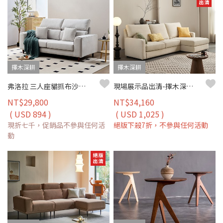
擇木深耕
擇木深耕
弗洛拉 三人座貓抓布沙發｜皮絨貓抓布 × 防潑水耐磨 × 獨立筒坐墊 – 擇木深耕
現場展示品出清-擇木深耕-米蓮娜L型貓抓布沙發(左/右型)
NT$29,800
NT$34,160
( USD 894 )
( USD 1,025 )
現折七千，促銷品不參與任何活
絕版下殺7折，不參與任何活動
動