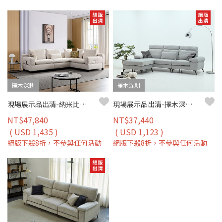
擇木深耕
擇木深耕
現場展示品出清-納米比亞 L 型貓抓布沙發｜比利時貓抓布 × 防潑水耐刮 × 左右型配置 – 擇木深耕
現場展示品出清-擇木深耕-迪恩娜L型貓抓布沙發
NT$47,840
NT$37,440
( USD 1,435 )
( USD 1,123 )
絕版下殺8折，不參與任何活動
絕版下殺8折，不參與任何活動