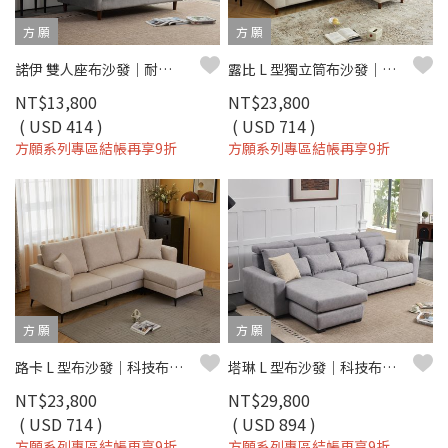
方 願
方 願
諾伊 雙人座布沙發｜耐磨棉絨布 × 狹扶手設計 × 高質小宅首選 – 方願系列
露比 L 型獨立筒布沙發｜獨立筒彈簧 × 可拆洗布套 × 平價小宅首選 – 方願系列
NT$13,800
NT$23,800
( USD 414 )
( USD 714 )
方願系列專區結帳再享9折
方願系列專區結帳再享9折
方 願
方 願
路卡 L 型布沙發｜科技布防刮 × 活動腳椅 × 小宅平價首選 – 方願系列
塔琳 L 型布沙發｜科技布防刮 × 可調式頭枕 × 小宅舒適首選 – 方願系列
NT$23,800
NT$29,800
( USD 714 )
( USD 894 )
方願系列專區結帳再享9折
方願系列專區結帳再享9折