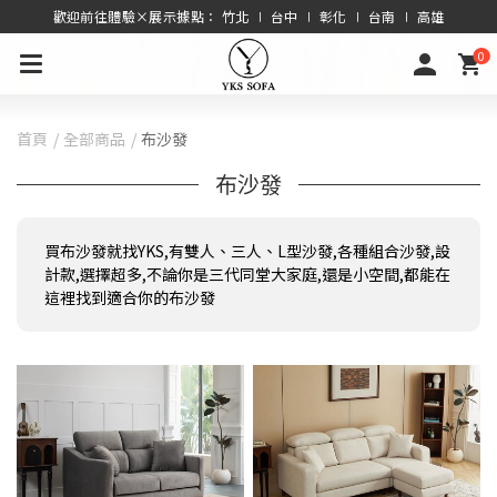
歡迎前往體驗×展示據點： 竹北 ∣ 台中 ∣ 彰化 ∣ 台南 ∣ 高雄
0
首頁
全部商品
布沙發
布沙發
買布沙發就找YKS,有雙人、三人、L型沙發,各種組合沙發,設
計款,選擇超多,不論你是三代同堂大家庭,還是小空間,都能在
這裡找到適合你的布沙發