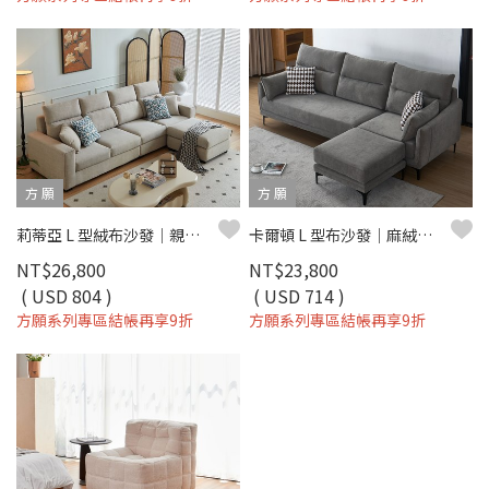
方 願
方 願
莉蒂亞 L 型絨布沙發｜親膚柔軟 × 獨立筒坐墊 × 移動腳椅 - 方願系列
卡爾頓 L 型布沙發｜麻絨布親膚 × 獨立筒＋大靠枕 × 左右型靈活配置 – 方願系列
NT$26,800
NT$23,800
( USD 804 )
( USD 714 )
方願系列專區結帳再享9折
方願系列專區結帳再享9折