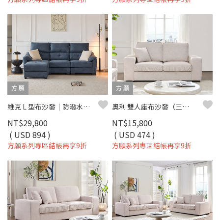
方 願
方 願
維克 L 型布沙發｜防潑水科技布 × 可拆洗布套 × 小宅舒適推薦 – 方願系列
奧利 雙人座布沙發（三色）｜超細纖維科技布 × 寬大座椅設計 × 百搭極簡首選 – 方願系列
NT$29,800
NT$15,800
( USD 894 )
( USD 474 )
方願系列專區結帳再享9折
方願系列專區結帳再享9折