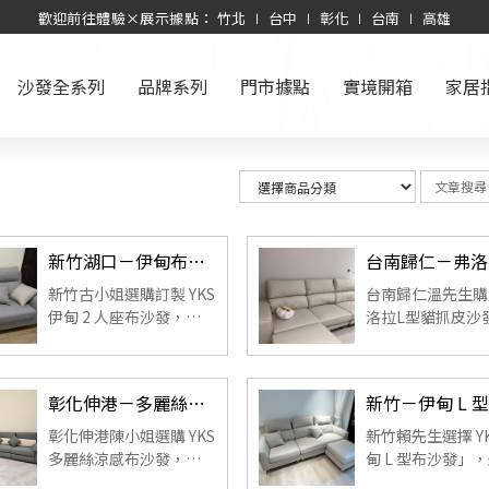
歡迎前往體驗×展示據點： 竹北 ∣ 台中 ∣ 彰化 ∣ 台南 ∣ 高雄
沙發全系列
品牌系列
門市據點
實境開箱
家居
新竹湖口－伊甸布沙發（客製）｜古小姐實拍分享
新竹古小姐選購訂製 YKS
台南歸仁溫先生購
伊甸 2 人座布沙發，現
洛拉L型貓抓皮沙
場試坐兩層展示空間後
感紮實舒適、扶手
選定此款。尺寸、沙發
剛好，加上客服處
布與椅腳皆可客製，坐
速，實際使用後大
彰化伸港－多麗絲涼感布沙發（客製）｜陳小姐實拍分享
感扎實、支撐度高，日
常使用舒適耐久。 ...
彰化伸港陳小姐選購 YKS
新竹賴先生選擇 Y
多麗絲涼感布沙發，厚
甸 L 型布沙發」
實扶手、高背可調靠枕
結實有支撐、椅背