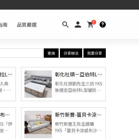
0
指南
品質嚴選
查詢
分享辦法
我要分享
台南歸仁－弗洛拉L型沙發（客製貓抓皮）｜溫先生實拍分享
彰化社頭－亞伯特L型貓抓皮沙發（客製）｜劉先生實拍開箱
入弗
彰化社頭劉先生三訪 YKS
發，坐
後選定亞伯特L型貓抓皮
高度
沙發，搭配卡里納岩板
理迅
茶几。耐磨貓抓皮質感
幅提
大器、實拍效果更出
新竹－伊甸 L 型布沙發｜賴先生實拍分享
新竹新豐-蕾貝卡涼感布沙發（一字型客製）｜王先生實拍分享
升客廳質感與機能。 ...
色，從挑選到到貨皆感
受到專業且用心的服
KS「伊
新竹新豐王先生選購
務。 ...
，坐感
YKS「蕾貝卡涼感布沙發
完整
（一字型客製）」，SGS