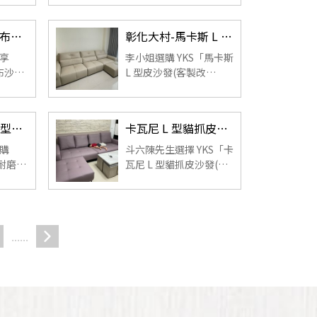
易痠
檢驗涼感布清爽耐磨、
到貨
防潑水易清潔，高背靠
新竹新埔－吉恩布沙發(客製)｜林小姐實拍分享
彰化大村-馬卡斯 L 型皮沙發(客製改色)｜李小姐實拍分享
是一
枕支撐佳、坐墊 Q 彈不
P 值的
塌，家中整體氛圍瞬間
享
李小姐選購 YKS「馬卡斯
升級，...
布沙
L 型皮沙發(客製改
次到
色)」，坐感厚實、視覺
買，
大器，改色後更貼合空
選色
間風格，收貨實拍呈現
屏東－喬納森 L 型耐磨皮沙發｜王先生實拍分享開箱
卡瓦尼 L 型貓抓皮沙發(客製)｜雲林斗六-陳先生 實拍
到貨
質感滿分的客廳氛圍。 ...
適且
購
斗六陳先生選擇 YKS「卡
.
型耐磨皮
瓦尼 L 型貓抓皮沙發(客
務到
製)」，外型俐落好搭、
意；
坐墊支撐佳不易塌陷，
實
貓抓皮耐磨好清潔，配
推
送與安裝流程順暢，是
......
一款兼具質感與機能的
高性價...