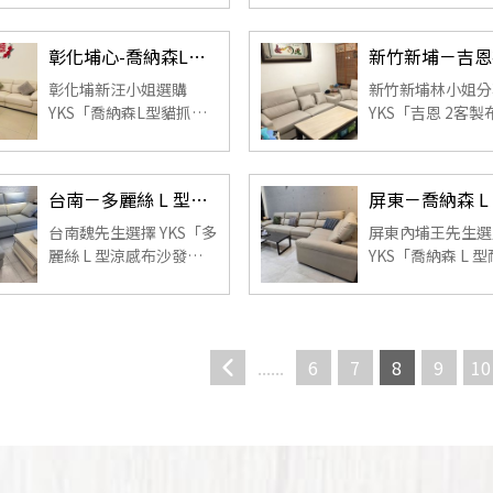
搭配 SGS 檢驗涼感布，
貼合腰背，久坐不
坐起來不悶熱、省電又
痛；從門市試坐到
彰化埔心-喬納森L型貓抓皮沙發｜汪小姐實拍分享
舒適，實拍呈現質感與
安裝都十分滿意，
機能兼具的客廳。 ...
款兼具舒適與高 C
彰化埔新汪小姐選購
新竹新埔林小姐分
客廳...
YKS「喬納森L型貓抓皮
YKS「吉恩 2客製
沙發(客製)」，展間體驗
發」使用體驗：多
完整、服務細心，實拍
門市試坐後決定購
呈現時尚外型、耐磨好
服務人員細心協助
台南－多麗絲 L 型涼感布沙發（客製）｜魏先生實拍分享
清潔與高舒適坐感，與
與調整細節；成品
家中風格完美融合。 ...
後質感佳、坐感舒
台南魏先生選擇 YKS「多
屏東內埔王先生選
具良好支撐，配送..
麗絲 L 型涼感布沙發」
YKS「喬納森 L 
後，客廳瞬間變得清爽
沙發」，從門市服
明亮。柔軟中帶支撐力
送貨流程都相當滿
的坐感、貴妃椅的完整
沙發質感佳、設計
放鬆體驗，加上淺藍與
用，整體體驗值得
......
6
7
8
9
10
米白的乾淨配色，讓下
薦。 ...
班回家坐在...