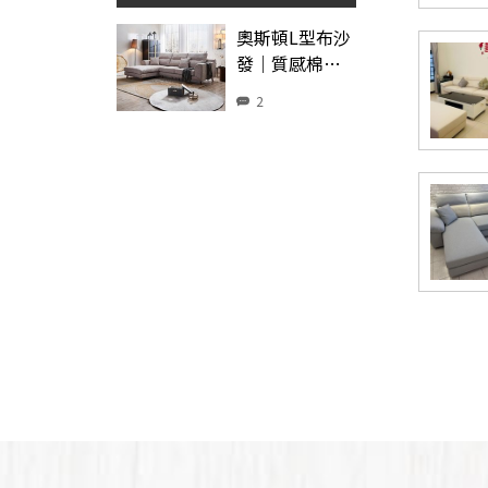
奧斯頓L型布沙
發｜質感棉麻
布 × 高密度彈
2
力坐墊 × 穩固
木質骨架 × 左
右型–擇木深耕