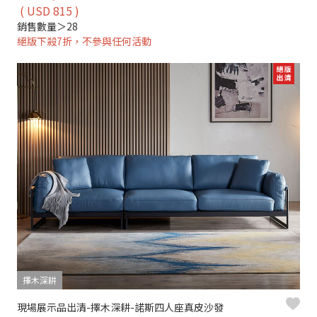
( USD 815 )
銷售數量＞28
絕版下殺7折，不參與任何活動
擇木深耕
現場展示品出清-擇木深耕-諾斯四人座真皮沙發