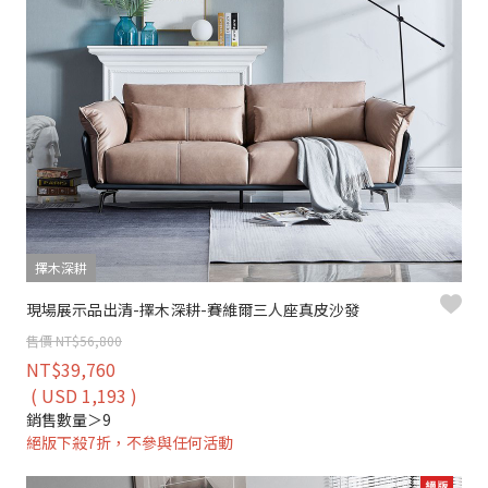
擇木深耕
現場展示品出清-擇木深耕-賽維爾三人座真皮沙發
售價 NT$56,800
NT$39,760
( USD 1,193 )
銷售數量＞9
絕版下殺7折，不參與任何活動