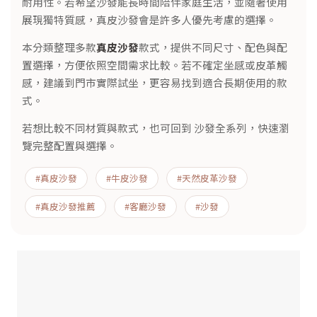
耐用性。若希望沙發能長時間陪伴家庭生活，並隨著使用
展現獨特質感，真皮沙發會是許多人優先考慮的選擇。
本分類整理多款
真皮沙發
款式，提供不同尺寸、配色與配
置選擇，方便依照空間需求比較。若不確定坐感或皮革觸
感，建議到門市實際試坐，更容易找到適合長期使用的款
式。
若想比較不同材質與款式，也可回到
沙發全系列
，快速瀏
覽完整配置與選擇。
#真皮沙發
#牛皮沙發
#天然皮革沙發
#真皮沙發推薦
#客廳沙發
#
沙發