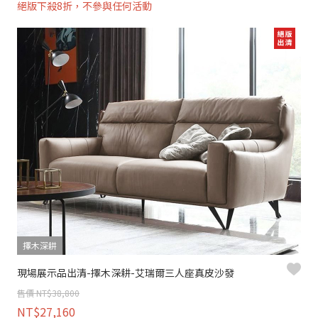
絕版下殺8折，不參與任何活動
擇木深耕
現場展示品出清-擇木深耕-艾瑞爾三人座真皮沙發
售價 NT$38,800
NT$27,160