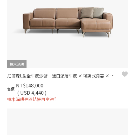
擇木深耕
尼爾森L型全牛皮沙發｜進口頭層牛皮 × 可調式背靠 × 十年骨架保固 – 擇木深耕系列
NT$148,000
售價
( USD 4,440 )
擇木深耕專區結帳再享9折