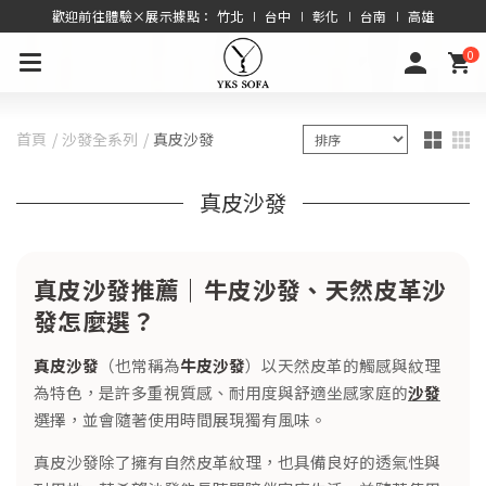
歡迎前往體驗×展示據點： 竹北 ∣ 台中 ∣ 彰化 ∣ 台南 ∣ 高雄
0
首頁
沙發全系列
真皮沙發
真皮沙發
真皮沙發推薦｜牛皮沙發、天然皮革沙
發怎麼選？
真皮沙發
（也常稱為
牛皮沙發
）以天然皮革的觸感與紋理
為特色，是許多重視質感、耐用度與舒適坐感家庭的
沙發
選擇，並會隨著使用時間展現獨有風味。
真皮沙發除了擁有自然皮革紋理，也具備良好的透氣性與