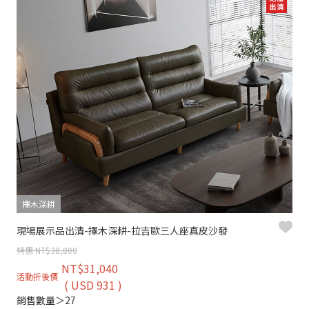
擇木深耕
現場展示品出清-擇木深耕-拉吉歐三人座真皮沙發
特惠 NT$38,800
NT$31,040
活動折後價
( USD 931 )
銷售數量＞27