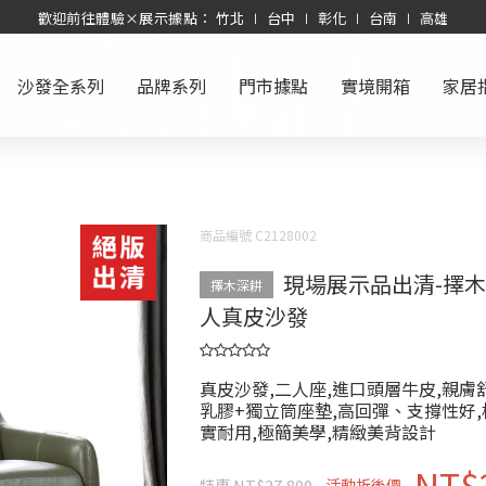
歡迎前往體驗×展示據點： 竹北 ∣ 台中 ∣ 彰化 ∣ 台南 ∣ 高雄
沙發全系列
品牌系列
門市據點
實境開箱
家居
商品編號 C2128002
現場展示品出清-擇木
擇木深耕
人真皮沙發
真皮沙發,二人座,進口頭層牛皮,親膚
乳膠+獨立筒座墊,高回彈、支撐性好,
實耐用,極簡美學,精緻美背設計
NT$
特惠 NT$27,800
活動折後價