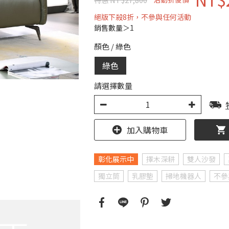
絕版下殺8折，不參與任何活動
銷售數量＞1
顏色
/
綠色
綠色
請選擇數量
加入購物車
彰化展示中
擇木深耕
雙人沙發
獨立筒
乳膠墊
掃地機器人
不參