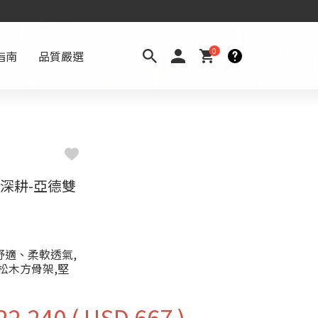
0
指南
品質嚴選
深耕-亞德雙
舒適、柔軟透氣,
松木方骨架,堅
22,240
( USD 667 )