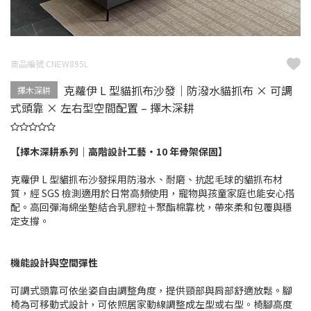
商品編號 CNEW895L
克蘿伊 L 型貓抓布沙發｜防潑水貓抓布 × 可調
擇木深耕
式頭靠 × 左右型空間配置 – 擇木深耕
【擇木深耕系列｜高階設計工藝・10 年骨架保固】
克蘿伊 L 型貓抓布沙發採用防潑水、耐磨、抗起毛球的貓抓布材
質，經 SGS 檢測適用於日常高頻使用，寵物與孩童家庭也能安心搭
配。高回彈海綿坐墊結合乳膠粒＋聚酯棉靠枕，帶來柔和包覆與穩
定支撐。
機能設計與空間彈性
可調式頭靠可依坐姿自由調整角度，提供頸部與肩部舒適放鬆。腳
椅為可移動式設計，可依照居家動線調整成左型或右型。椅腳高度