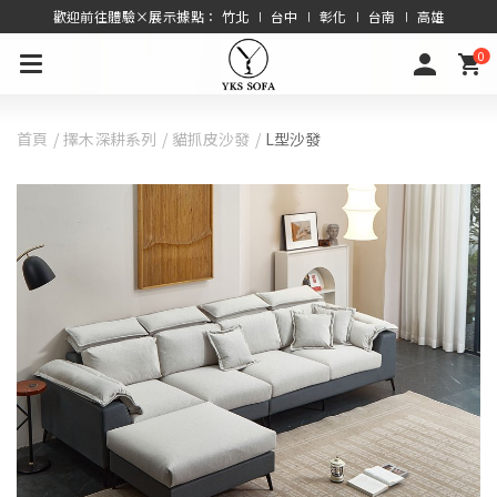
歡迎前往體驗×展示據點： 竹北 ∣ 台中 ∣ 彰化 ∣ 台南 ∣ 高雄
0
首頁
擇木深耕系列
貓抓皮沙發
L型沙發