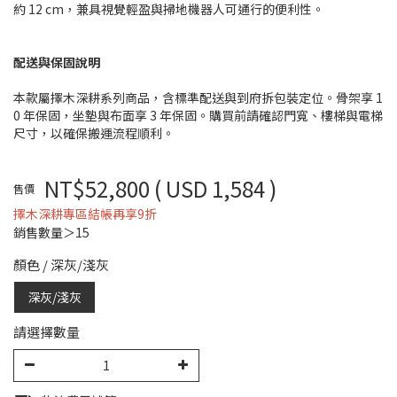
約 12 cm，兼具視覺輕盈與掃地機器人可通行的便利性。
配送與保固說明
本款屬擇木深耕系列商品，含標準配送與到府拆包裝定位。骨架享 1
0 年保固，坐墊與布面享 3 年保固。購買前請確認門寬、樓梯與電梯
尺寸，以確保搬運流程順利。
NT$52,800
( USD 1,584 )
售價
擇木深耕專區結帳再享9折
銷售數量＞15
顏色
/
深灰/淺灰
深灰/淺灰
請選擇數量