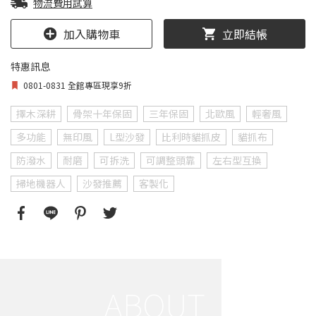
物流費用試算
加入購物車
立即結帳
特惠訊息
0801-0831 全館專區現享9折
擇木深耕
骨架十年保固
三年保固
北歐風
輕奢風
多功能
無印風
L型沙發
比利時貓抓皮
貓抓布
防潑水
耐磨
可拆洗
可調整頭靠
左右型互換
掃地機器人
沙發推薦
客製化