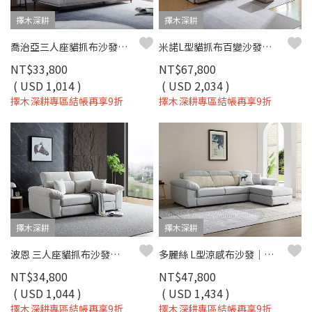
擇木深耕
擇木深耕
喬治亞三人座貓抓布沙發｜可調椅背 × 深座設計 × 防潑水耐磨 × SGS貓抓布–擇木深耕
米諾L型貓抓布百變沙發組｜百變組合 × 可調頭靠 × 防潑水耐磨 × 活動扶手–擇木深耕
NT$33,800
NT$67,800
( USD 1,014 )
( USD 2,034 )
擇木深耕專區結帳再享9折
擇木深耕專區結帳再享9折
擇木深耕
擇木深耕
波恩 三人座貓抓布沙發｜比利時貓抓布 × 可調式頭靠 × 寬扶手設計 – 擇木深耕
多麗絲 L型涼感布沙發｜清新機能涼感布 × 高密度彈力坐墊 × 可拆洗布套 – 擇木深耕系列
NT$34,800
NT$47,800
( USD 1,044 )
( USD 1,434 )
擇木深耕專區結帳再享9折
擇木深耕專區結帳再享9折