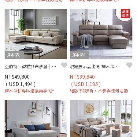
擇木深耕
擇木深耕
亞伯特 L 型貓抓布沙發｜防潑水貓抓布 × 移動式腳椅 × 獨立筒坐墊 – 擇木深耕
現場展示品出清-擇木深耕-伯頓L型收納貓抓皮沙發
NT$49,800
NT$39,840
( USD 1,494 )
( USD 1,195 )
擇木深耕專區結帳再享9折
絕版下殺8折，不參與任何活動