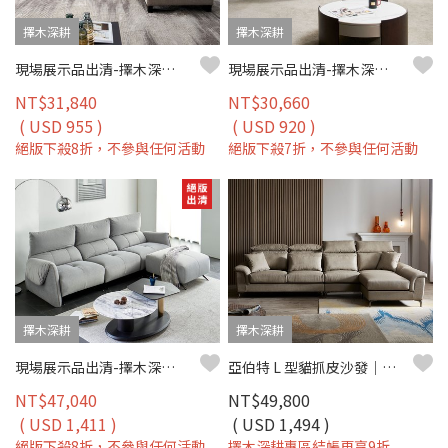
擇木深耕
擇木深耕
現場展示品出清-擇木深耕-喬堤L型貓抓皮收納沙發
現場展示品出清-擇木深耕-唐恩L型布沙發(左/右型)
NT$31,840
NT$30,660
( USD 955 )
( USD 920 )
絕版下殺8折，不參與任何活動
絕版下殺7折，不參與任何活動
擇木深耕
擇木深耕
現場展示品出清-擇木深耕-米菲L型貓抓布沙發
亞伯特 L 型貓抓皮沙發｜防刮耐磨 × 好清潔 × 穩定高支撐 – 擇木深耕
NT$47,040
NT$49,800
( USD 1,411 )
( USD 1,494 )
絕版下殺8折，不參與任何活動
擇木深耕專區結帳再享9折