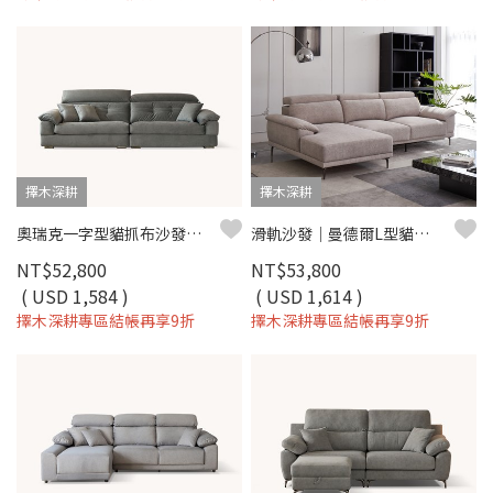
擇木深耕
擇木深耕
奧瑞克一字型貓抓布沙發｜防潑水易去汙 × 多段式頭枕 × 可拆洗布套 – 擇木深耕
滑軌沙發｜曼德爾L型貓抓布沙發｜ 可調頭枕 × 耐磨防潑水 × 左右型–擇木深耕
NT$52,800
NT$53,800
( USD 1,584 )
( USD 1,614 )
擇木深耕專區結帳再享9折
擇木深耕專區結帳再享9折