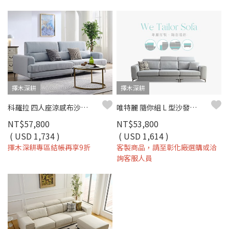
擇木深耕
擇木深耕
科羅拉 四人座涼感布沙發｜冰感涼感布 × 高密度彈力坐墊 × 十年骨架保固 – 擇木深耕系列
唯特麗 隨你組 L 型沙發｜涼感布 × 高密度彈力坐墊 × 十年骨架保固 – 擇木深耕系列
NT$57,800
NT$53,800
( USD 1,734 )
( USD 1,614 )
擇木深耕專區結帳再享9折
客製商品，請至彰化廠選購或洽
詢客服人員