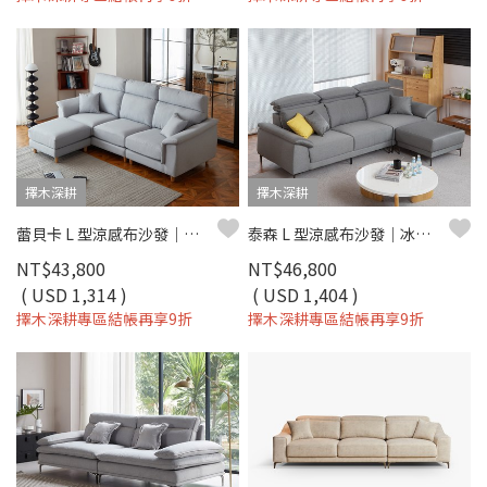
擇木深耕
擇木深耕
蕾貝卡 L 型涼感布沙發｜機能涼感紗 × 防潑水耐磨 × 左右型自由配置 – 擇木深耕
泰森 L 型涼感布沙發｜冰爽涼感布 × 高回彈坐墊 × 十年骨架保固 – 擇木深耕系列
NT$43,800
NT$46,800
( USD 1,314 )
( USD 1,404 )
擇木深耕專區結帳再享9折
擇木深耕專區結帳再享9折