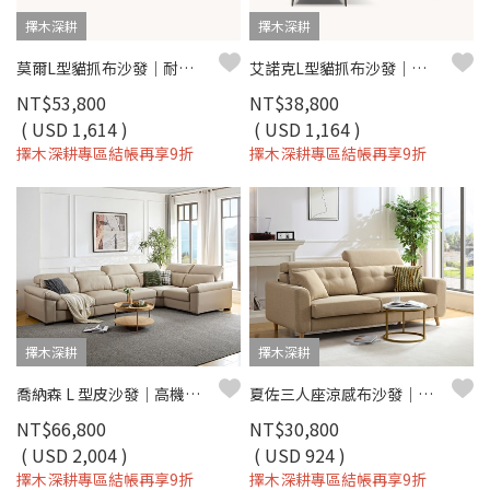
擇木深耕
擇木深耕
莫爾L型貓抓布沙發｜耐磨防潑水 × 滑軌式坐墊 × 左右型可選–擇木深耕
艾諾克L型貓抓布沙發｜荷御極緻貓抓布 × 收納腳椅 × 可拆洗布套 – 擇木深耕
NT$53,800
NT$38,800
( USD 1,614 )
( USD 1,164 )
擇木深耕專區結帳再享9折
擇木深耕專區結帳再享9折
擇木深耕
擇木深耕
喬納森 L 型皮沙發｜高機能耐磨皮 × 高密度彈力坐墊 × 十年骨架保固 – 擇木深耕系列
夏佐三人座涼感布沙發｜機能涼感紗 × 防潑水耐磨 × SGS 認證品質 – 擇木深耕
NT$66,800
NT$30,800
( USD 2,004 )
( USD 924 )
擇木深耕專區結帳再享9折
擇木深耕專區結帳再享9折