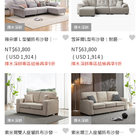
擇木深耕
擇木深耕
薇朵娜 L 型貓抓布沙發｜耐磨防潑水 × 高密度彈力坐墊 × 十年骨架保固 – 擇木深耕系列
雪菲爾L型布沙發｜耐磨防潑水 × 可拆洗布套 × 兩段式背靠 – 擇木深耕
NT$63,800
NT$63,800
( USD 1,914 )
( USD 1,914 )
擇木深耕專區結帳再享9折
擇木深耕專區結帳再享9折
擇木深耕
擇木深耕
索米爾雙人座貓抓布沙發（淺米咖）｜擇木深耕
索米爾三人座貓抓布沙發（淺米咖）｜擇木深耕