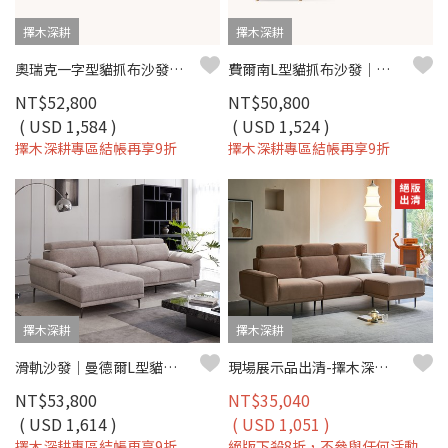
擇木深耕
擇木深耕
奧瑞克一字型貓抓布沙發｜防潑水易去汙 × 多段式頭枕 × 可拆洗布套 – 擇木深耕
費爾南L型貓抓布沙發｜耐磨防潑水 × 移動式腳椅 × 可拆洗布套 – 擇木深耕
NT$52,800
NT$50,800
( USD 1,584 )
( USD 1,524 )
擇木深耕專區結帳再享9折
擇木深耕專區結帳再享9折
擇木深耕
擇木深耕
滑軌沙發｜曼德爾L型貓抓布沙發｜ 可調頭枕 × 耐磨防潑水 × 左右型–擇木深耕
現場展示品出清-擇木深耕-馬德諾L型貓抓布沙發
NT$53,800
NT$35,040
( USD 1,614 )
( USD 1,051 )
擇木深耕專區結帳再享9折
絕版下殺8折，不參與任何活動