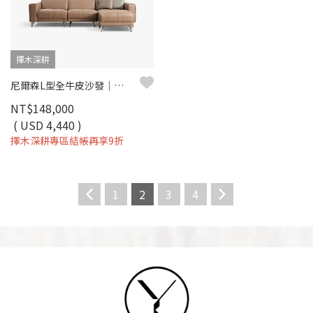
擇木深耕
尼爾森L型全牛皮沙發｜進口頭層牛皮 × 可調式背靠 × 十年骨架保固 – 擇木深耕系列
NT$148,000
( USD 4,440 )
擇木深耕專區結帳再享9折
1
2
3
4