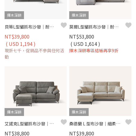
擇木深耕
擇木深耕
貝蒂L型貓抓布沙發｜耐磨防潑水 × 可拆洗布套 × 左右移動腳椅 – 擇木深耕
莫爾L型貓抓布沙發｜耐磨防潑水 × 滑軌式坐墊 × 左右型可選–擇木深耕
NT$39,800
NT$53,800
( USD 1,194 )
( USD 1,614 )
現折七千，促銷品不參與任何活
擇木深耕專區結帳再享9折
動
擇木深耕
擇木深耕
艾諾克L型貓抓布沙發｜荷御極緻貓抓布 × 收納腳椅 × 可拆洗布套 – 擇木深耕
桑德蘭 L 型布沙發｜細柔亞麻機能布 × 高回彈海棉坐墊 × 十年骨架保固 – 擇木深耕系列
NT$38,800
NT$39,800