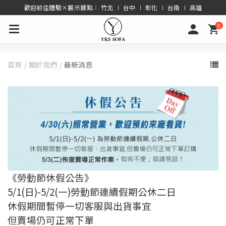
歡迎前往體驗×展示據點： 竹北 ∣ 台中 ∣ 彰化 ∣ 台南 ∣ 高雄
0
首頁
關於我們
最新消息
《勞動節休假公告》
5/1(日)-5/2(一)勞動節連續假期公休二日
休假期間暫停一切客服與出貨事宜
但賣場仍可正常下單