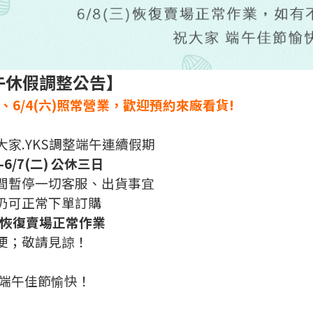
午休假調整公告】
五)、6/4(六)照常營業，歡迎預約來廠看貨!
大家.YKS調整端午連續假期
)-6/7(二) 公休三日
間暫停一切客服、出貨事宜
仍可正常下單訂購
三)恢復賣場正常作業
便；敬請見諒！
 端午佳節愉快！