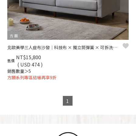
方 願
北歐美學三人座布沙發｜科技布 × 獨立筒彈簧 × 可拆洗布套 – 方願系列
NT$15,800
售價
( USD 474 )
銷售數量＞5
方願系列專區結帳再享9折
1