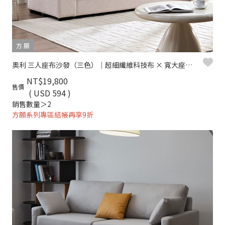
方 願
奧利 三人座布沙發（三色）｜超細纖維科技布 × 寬大座椅 × 現代簡約風 – 方願系列
NT$19,800
售價
( USD 594 )
銷售數量＞2
方願系列專區結帳再享9折