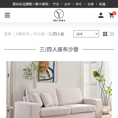
歡迎前往體驗×展示據點： 竹北 ∣ 台中 ∣ 彰化 ∣ 台南 ∣ 高雄
0
首頁
方願系列
布沙發
三/四人座
三/四人座布沙發