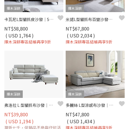
擇木深耕
擇木深耕
卡瓦尼L型貓抓皮沙發｜SGS貓抓皮×獨立筒坐墊×可移動背靠 – 擇木深耕
米諾L型貓抓布百變沙發組｜百變組合 × 可調頭靠 × 防潑水耐磨 × 活動扶手–擇木深耕
NT$58,800
NT$67,800
( USD 1,764 )
( USD 2,034 )
擇木深耕專區結帳再享9折
擇木深耕專區結帳再享9折
擇木深耕
擇木深耕
弗洛拉 L 型貓抓布沙發｜獨立筒坐墊 × 防潑水耐磨 × 可拆洗布套 × 移動腳椅–擇木深耕
多麗絲 L型涼感布沙發｜清新機能涼感布 × 高密度彈力坐墊 × 可拆洗布套 – 擇木深耕系列
NT$39,800
NT$47,800
( USD 1,194 )
( USD 1,434 )
現折七千，促銷品不參與任何活
擇木深耕專區結帳再享9折