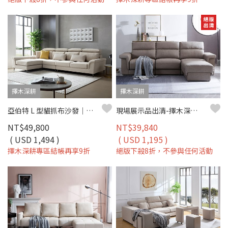
擇木深耕
擇木深耕
亞伯特 L 型貓抓布沙發｜防潑水貓抓布 × 移動式腳椅 × 獨立筒坐墊 – 擇木深耕
現場展示品出清-擇木深耕-伯頓L型收納貓抓皮沙發
NT$49,800
NT$39,840
( USD 1,494 )
( USD 1,195 )
擇木深耕專區結帳再享9折
絕版下殺8折，不參與任何活動