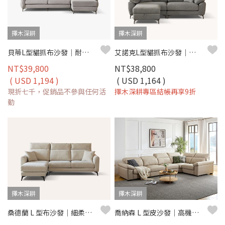
擇木深耕
擇木深耕
貝蒂L型貓抓布沙發｜耐磨防潑水 × 可拆洗布套 × 左右移動腳椅 – 擇木深耕
艾諾克L型貓抓布沙發｜荷御極緻貓抓布 × 收納腳椅 × 可拆洗布套 – 擇木深耕
NT$39,800
NT$38,800
( USD 1,194 )
( USD 1,164 )
現折七千，促銷品不參與任何活
擇木深耕專區結帳再享9折
動
擇木深耕
擇木深耕
桑德蘭 L 型布沙發｜細柔亞麻機能布 × 高回彈海棉坐墊 × 十年骨架保固 – 擇木深耕系列
喬納森 L 型皮沙發｜高機能耐磨皮 × 高密度彈力坐墊 × 十年骨架保固 – 擇木深耕系列