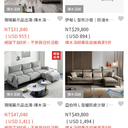
擇木深耕
擇木深耕
現場展示品出清-擇木深耕-喬堤L型貓抓皮收納沙發
伊甸 L 型布沙發｜防潑水細亞麻布 × 移動式腳椅 × 多種擺放方式 – 擇木深耕
NT$31,840
NT$29,800
( USD 955 )
( USD 894 )
絕版下殺8折，不參與任何活動
擇木深耕專區結帳再享9折
擇木深耕
擇木深耕
現場展示品出清-擇木深耕-米菲L型貓抓布沙發
亞伯特 L 型貓抓皮沙發｜防刮耐磨 × 好清潔 × 穩定高支撐 – 擇木深耕
NT$47,040
NT$49,800
( USD 1,411 )
( USD 1,494 )
絕版下殺8折，不參與任何活動
擇木深耕專區結帳再享9折