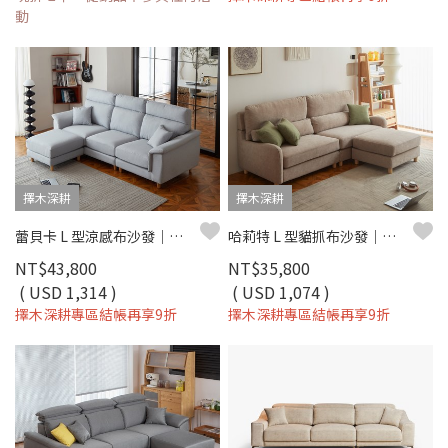
動
擇木深耕
擇木深耕
蕾貝卡 L 型涼感布沙發｜機能涼感紗 × 防潑水耐磨 × 左右型自由配置 – 擇木深耕
哈莉特 L 型貓抓布沙發｜防油防污防潑水 × 移動式腳椅 × 左右型自由擺放 – 擇木深耕
NT$43,800
NT$35,800
( USD 1,314 )
( USD 1,074 )
擇木深耕專區結帳再享9折
擇木深耕專區結帳再享9折