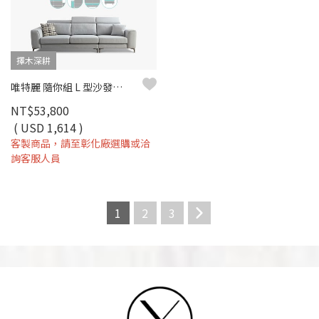
擇木深耕
唯特麗 隨你組 L 型沙發｜涼感布 × 高密度彈力坐墊 × 十年骨架保固 – 擇木深耕系列
NT$53,800
( USD 1,614 )
客製商品，請至彰化廠選購或洽
詢客服人員
1
2
3