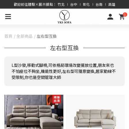
歡迎前往體驗×展示據點： 竹北 ∣ 台中 ∣ 彰化 ∣ 台南 ∣ 高雄
0
首頁
全部商品
左右型互換
左右型互換
L型沙發,移動式腳椅,可依格局環境改變擺放位置,朋友來也
不怕座位不夠坐,機能性更好,左右型可隨意變換,居家動線不
受限制,你也是空間管理大師