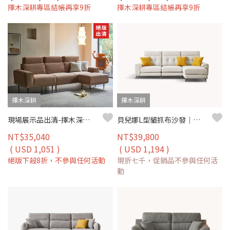
擇木深耕專區結帳再享9折
擇木深耕專區結帳再享9折
擇木深耕
擇木深耕
現場展示品出清-擇木深耕-馬德諾L型貓抓布沙發
貝兒娜L型貓抓布沙發｜耐磨防潑水 × 可拆洗布套 × 左右移動腳椅 – 擇木深耕
NT$35,040
NT$39,800
( USD 1,051 )
( USD 1,194 )
絕版下殺8折，不參與任何活動
現折七千，促銷品不參與任何活
動