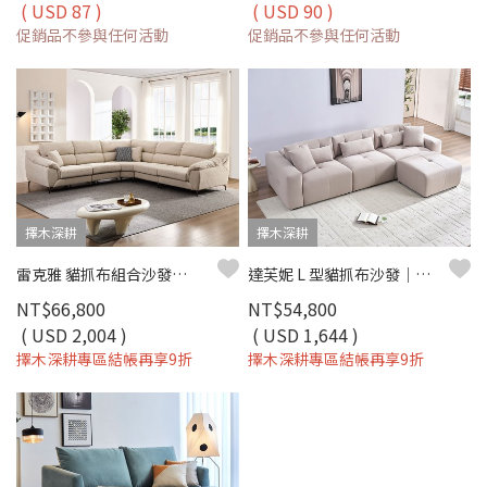
( USD 87 )
( USD 90 )
促銷品不參與任何活動
促銷品不參與任何活動
擇木深耕
擇木深耕
雷克雅 貓抓布組合沙發（二色）｜模組設計 × SGS 檢驗 × 耐磨防潑水 – 擇木深耕
達芙妮 L 型貓抓布沙發｜防潑水 × SGS 檢驗 × 模組自由組合
NT$66,800
NT$54,800
( USD 2,004 )
( USD 1,644 )
擇木深耕專區結帳再享9折
擇木深耕專區結帳再享9折