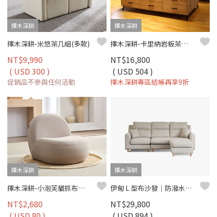
擇木深耕
擇木深耕
擇木深耕-米悠茶几組(多款)
擇木深耕-卡里納岩板茶几桌
NT$9,990
NT$16,800
( USD 300 )
( USD 504 )
促銷品不參與任何活動
擇木深耕專區結帳再享9折
擇木深耕
擇木深耕
擇木深耕-小泡芙貓抓布沙發椅(五色)
伊甸 L 型布沙發｜防潑水細亞麻布 × 移動式腳椅 × 多種擺放方式 – 擇木深耕
NT$2,680
NT$29,800
( USD 80 )
( USD 894 )