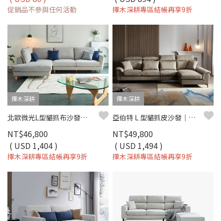
促銷品不參與任何活動
擇木深耕專區結帳再享9折
擇木深耕
擇木深耕
北歐微光L型貓抓布沙發｜比利時貓抓布 × 防潑水耐磨 × 可拆洗布套 × 左右型–擇木深耕
亞伯特 L 型貓抓皮沙發｜防刮耐磨 × 好清潔 × 穩定高支撐 – 擇木深耕
NT$46,800
NT$49,800
( USD 1,404 )
( USD 1,494 )
擇木深耕專區結帳再享9折
擇木深耕專區結帳再享9折