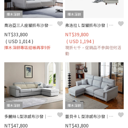
擇木深耕
擇木深耕
喬治亞三人座貓抓布沙發｜可調椅背 × 深座設計 × 防潑水耐磨 × SGS貓抓布–擇木深耕
弗洛拉 L 型貓抓布沙發｜獨立筒坐墊 × 防潑水耐磨 × 可拆洗布套 × 移動腳椅–擇木深耕
NT$33,800
NT$39,800
( USD 1,014 )
( USD 1,194 )
擇木深耕專區結帳再享9折
現折七千，促銷品不參與任何活
動
擇木深耕
擇木深耕
多麗絲 L型涼感布沙發｜清新機能涼感布 × 高密度彈力坐墊 × 可拆洗布套 – 擇木深耕系列
蕾貝卡 L 型涼感布沙發｜機能涼感紗 × 防潑水耐磨 × 左右型自由配置 – 擇木深耕
NT$47,800
NT$43,800