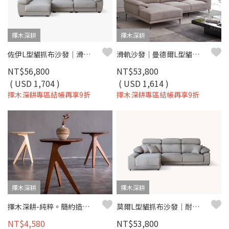
擇木深耕
擇木深耕
佐伊L型貓抓布沙發｜滑軌坐墊 × 可調頭枕 × 耐磨防潑水 × 左右型–擇木深耕
滑軌沙發｜曼德爾L型貓抓布沙發｜ 可調頭枕 × 耐磨防潑水 × 左右型–擇木深耕
NT$56,800
NT$53,800
( USD 1,704 )
( USD 1,614 )
擇木深耕專區結帳再享9折
擇木深耕專區結帳再享9折
擇木深耕
擇木深耕
擇木深耕-純粹。簡約造型小茶几 邊几 邊桌(二色)
莫爾L型貓抓布沙發｜耐磨防潑水 × 滑軌式坐墊 × 左右型可選–擇木深耕
NT$4,580
NT$53,800