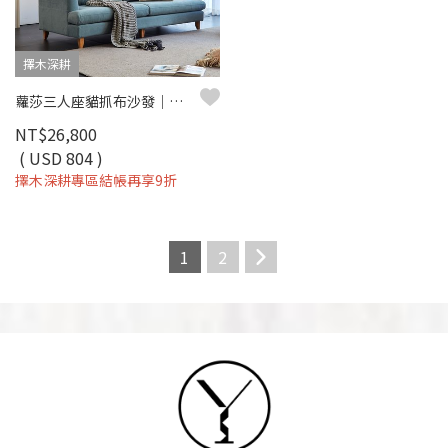
擇木深耕
蘿莎三人座貓抓布沙發｜皮絨貓抓布 × SGS耐磨防潑水 × 可拆洗布套 × 高回彈坐墊 – 擇木深耕
NT$26,800
( USD 804 )
擇木深耕專區結帳再享9折
1
2