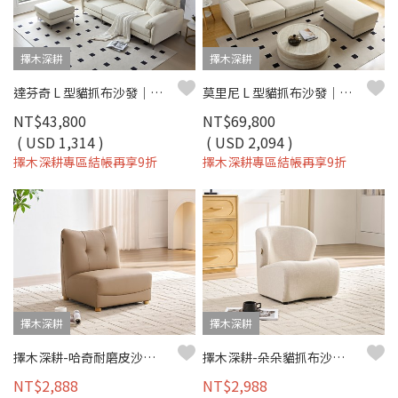
擇木深耕
擇木深耕
達芬奇 L 型貓抓布沙發｜比利時貓抓布 × 高密度彈力棉坐墊 × 十年骨架保固 – 擇木深耕系列
莫里尼 L 型貓抓布沙發｜舒柔貓抓布 × 可調頭靠 × 十年骨架保固 – 擇木深耕系列
NT$43,800
NT$69,800
( USD 1,314 )
( USD 2,094 )
擇木深耕專區結帳再享9折
擇木深耕專區結帳再享9折
擇木深耕
擇木深耕
擇木深耕-哈奇耐磨皮沙發椅（四色）
擇木深耕-朵朵貓抓布沙發椅(五色)
NT$2,888
NT$2,988