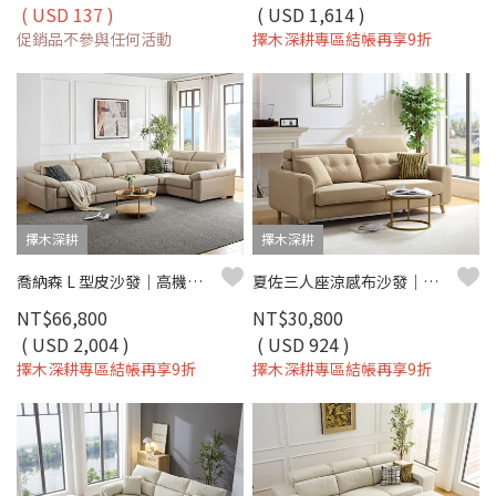
( USD 137 )
( USD 1,614 )
促銷品不參與任何活動
擇木深耕專區結帳再享9折
擇木深耕
擇木深耕
喬納森 L 型皮沙發｜高機能耐磨皮 × 高密度彈力坐墊 × 十年骨架保固 – 擇木深耕系列
夏佐三人座涼感布沙發｜機能涼感紗 × 防潑水耐磨 × SGS 認證品質 – 擇木深耕
NT$66,800
NT$30,800
( USD 2,004 )
( USD 924 )
擇木深耕專區結帳再享9折
擇木深耕專區結帳再享9折