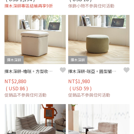
擇木深耕專區結帳再享9折
傢飾小物不參與任何活動
擇木深耕
擇木深耕
擇木深耕-嚕咪。方型收納貓抓布椅凳(四色)
擇木深耕-咪亞。圓型貓抓布椅凳(四色)
NT$2,880
NT$1,980
( USD 86 )
( USD 59 )
促銷品不參與任何活動
促銷品不參與任何活動