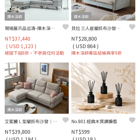
擇木深耕
擇木深耕
現場展示品出清-擇木深耕-迪恩娜L型貓抓布沙發
貝拉 三人座貓抓布沙發｜防油防污貓抓布 × 高回彈坐感 × 優雅弧形設計 – 擇木深耕
NT$37,440
NT$28,800
( USD 1,123 )
( USD 864 )
絕版下殺8折，不參與任何活動
擇木深耕專區結帳再享9折
擇木深耕
艾蜜麗 L 型貓抓布沙發｜波蘭貓抓布 × 移動式腳椅 × 防潑水耐刮 × 大靠枕加高 – 擇木深耕
No.801 經典木質調擴香
NT$39,800
NT$599
( USD 1,194 )
( USD 18 )