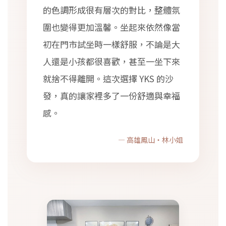
的色調形成很有層次的對比，整體氛
圍也變得更加溫馨。坐起來依然像當
初在門市試坐時一樣舒服，不論是大
人還是小孩都很喜歡，甚至一坐下來
就捨不得離開。這次選擇 YKS 的沙
發，真的讓家裡多了一份舒適與幸福
感。
— 高雄鳳山・林小姐