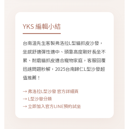
YKS 編輯小結
台南溫先生客製弗洛拉L型貓抓皮沙發，
坐感舒適彈性適中、頭靠高度剛好長坐不
累、耐磨貓抓皮適合寵物家庭，客服回覆
迅速問題秒解，2025台南歸仁L型沙發超
值推薦！
→ 弗洛拉L型沙發 官方詳細頁
→ L型沙發分類
→ 立即加入官方LINE預約試坐