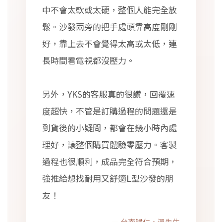
中不會太軟或太硬，整個人能完全放
鬆。沙發兩旁的把手處頭靠高度剛剛
好，靠上去不會覺得太高或太低，連
長時間看電視都沒壓力。
另外，YKS的客服真的很讚，回覆速
度超快，不管是訂購過程的問題還是
到貨後的小疑問，都會在幾小時內處
理好，讓整個購買體驗零壓力。客製
過程也很順利，成品完全符合預期，
強推給想找耐用又舒適L型沙發的朋
友！
— 台南歸仁・溫先生