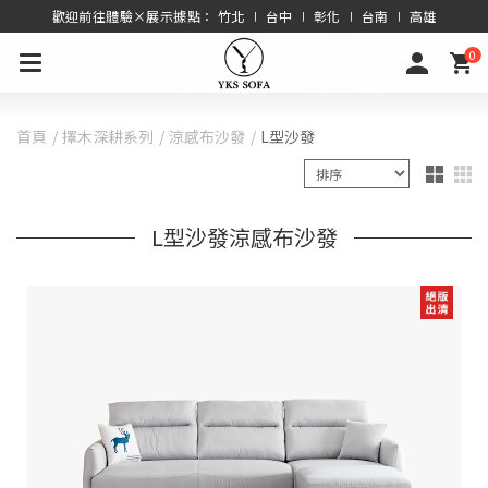
歡迎前往體驗×展示據點： 竹北 ∣ 台中 ∣ 彰化 ∣ 台南 ∣ 高雄
0
首頁
擇木深耕系列
涼感布沙發
L型沙發
L型沙發涼感布沙發