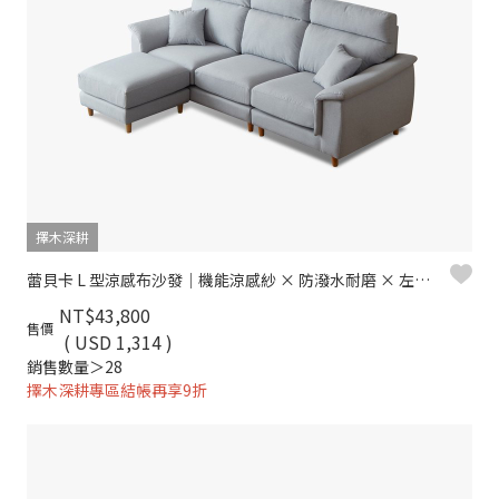
擇木深耕
蕾貝卡 L 型涼感布沙發｜機能涼感紗 × 防潑水耐磨 × 左右型自由配置 – 擇木深耕
NT$43,800
售價
( USD 1,314 )
銷售數量＞28
擇木深耕專區結帳再享9折