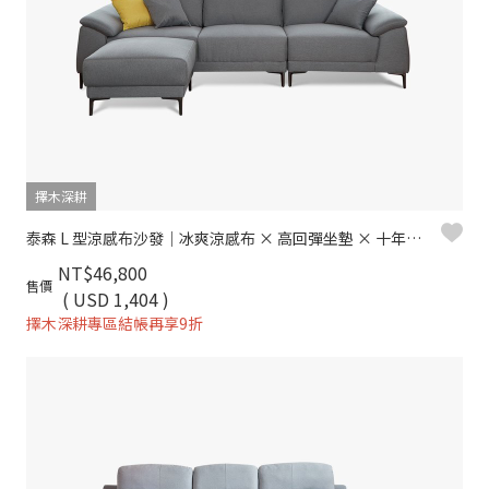
擇木深耕
泰森 L 型涼感布沙發｜冰爽涼感布 × 高回彈坐墊 × 十年骨架保固 – 擇木深耕系列
NT$46,800
售價
( USD 1,404 )
擇木深耕專區結帳再享9折