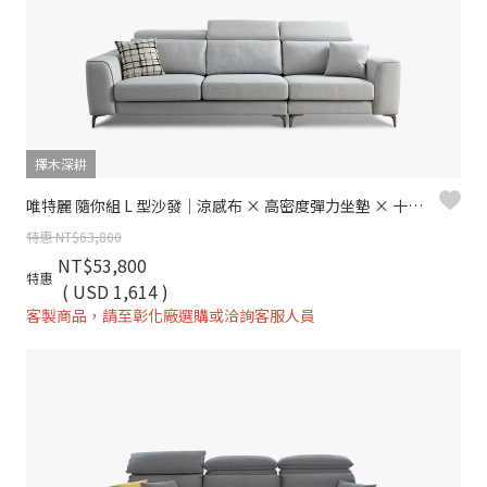
擇木深耕
唯特麗 隨你組 L 型沙發｜涼感布 × 高密度彈力坐墊 × 十年骨架保固 – 擇木深耕系列
特惠 NT$63,800
NT$53,800
特惠
( USD 1,614 )
客製商品，請至彰化廠選購或洽詢客服人員