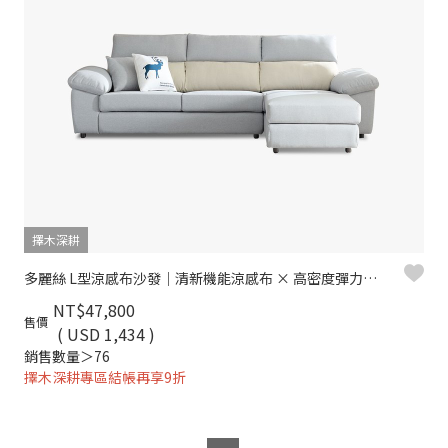
擇木深耕
多麗絲 L型涼感布沙發｜清新機能涼感布 × 高密度彈力坐墊 × 可拆洗布套 – 擇木深耕系列
NT$47,800
售價
( USD 1,434 )
銷售數量＞76
擇木深耕專區結帳再享9折