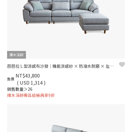
擇木深耕
芭芭拉 L 型涼感布沙發｜機能涼感紗 × 防潑水耐磨 × 左右型自由配置 – 擇木深耕
NT$43,800
售價
( USD 1,314 )
銷售數量＞26
擇木深耕專區結帳再享9折